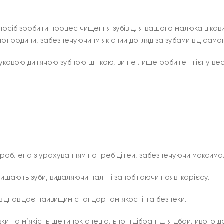
спосіб зробити процес чищення зубів для вашого малюка ціка
 родини, забезпечуючи їм якісний догляд за зубами від само
овою дитячою зубною щіткою, ви не лише робите гігієну вес
розроблена з урахуванням потреб дітей, забезпечуючи максимал
щають зуби, видаляючи наліт і запобігаючи появі карієсу.
 відповідає найвищим стандартам якості та безпеки.
ки та м’якість щетинок спеціально підібрані для дбайливого д