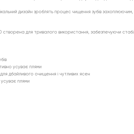
нікальний дизайн зроблять процес чищення зубів захоплюючим
h 7.0 створена для тривалого використання, забезпечуючи ста
бів
ктивно усуває плями
 для дбайливого очищення і чутливих ясен
 усуває плями