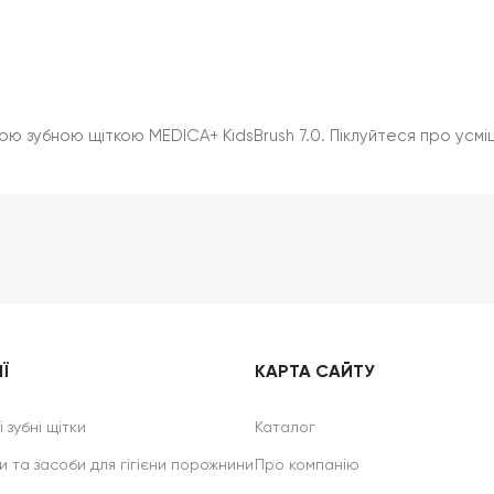
вою зубною щіткою MEDICA+ KidsBrush 7.0. Піклуйтеся про усмі
Ї
КАРТА САЙТУ
 зубні щітки
Каталог
и та засоби для гігієни порожнини
Про компанію