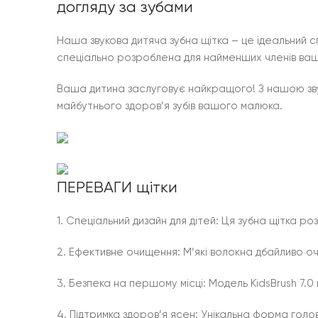
догляду за зубами
Наша звукова дитяча зубна щітка – це ідеальний 
спеціально розроблена для найменших членів вашої
Ваша дитина заслуговує найкращого! З нашою звук
майбутнього здоров’я зубів вашого малюка.
ПЕРЕВАГИ щітки
1. Спеціальний дизайн для дітей: Ця зубна щітка 
2. Ефективне очищення: М’які волокна дбайливо очи
3. Безпека на першому місці: Модель KidsBrush 7.0
4. Підтримка здоров’я ясен: Унікальна форма голов