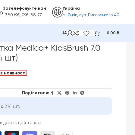
Зателефонуйте нам
Україна
+380 (96) 096-88-77
м. Львів, вул. Виговського 40
UA
0.00
₴
тка Medica+ KidsBrush 7.0
4 шт)
в наявності
Поділитися:
с:
214 шт.
глядають цей товар