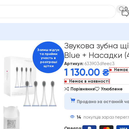
 Medica+ KidsBrush 7.0 Blue + Насадки (4 шт)
Звукова зубна щі
Залиш відгук
Blue + Насадки (
та прийми
участь в
розіграші
Артикул:
633903dfeec3
щітки
Немає 
1 130.00
₴
Немає в наявності
Порівняння
Улюблене
Продано за останній ча
14
покупців зараз пере
Оплата
: