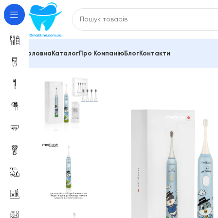
Головна
Каталог
Про Компанію
Блог
Контакти
Головна
Електричні зубні щітки
Звукова зубна щітка