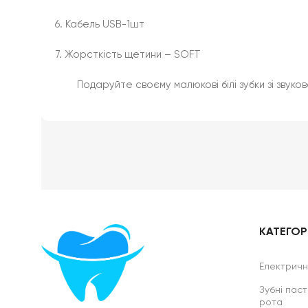
6. Кабель USB-1шт
7. Жорсткість щетини – SOFT
Подаруйте своєму малюкові білі зубки зі звуко
КАТЕГОРІ
Електричні
Зубні паст
рота