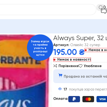
ways Super, 32 шт.
Always Super, 32 
Залиш відгук
Артикул:
Олвейс 32 супер
та прийми
участь в
Немає в н
195.00
₴
розіграші
щітки
Немає в наявності
Порівняння
Улюблене
Продано за останній ча
17
покупців зараз перег
Оплата
: