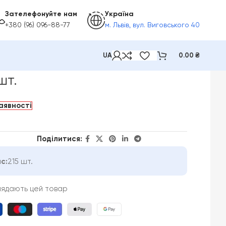
Зателефонуйте нам
Україна
+380 (96) 096-88-77
м. Львів, вул. Виговського 40
UA
0.00
₴
шт.
аявності
Поділитися:
с:
215 шт.
лядають цей товар