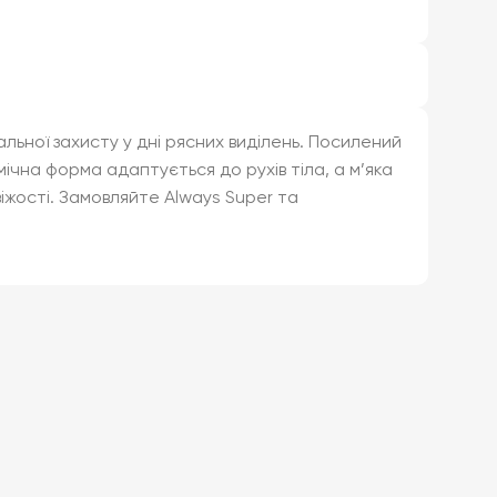
альної захисту у дні рясних виділень. Посилений
чна форма адаптується до рухів тіла, а м’яка
іжості. Замовляйте Always Super та