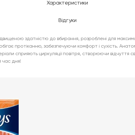
Характеристики
Відгуки
з підвищеною здатністю до вбирання, розроблені для максим
ігає протіканню, забезпечуючи комфорт і сухість. Анатомі
ріали сприяють циркуляції повітря, створюючи відчуття св
 час дня!