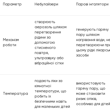
Параметр
Небулайзери
Парові інгалятори
створюють
аерозоль шляхом
генерують гарячу
перетворення
пару шляхом
рідини за
Механізм
нагрівання води, н
допомогою
роботи
перетворюючи пр
стисненого
цьому рідкі лікарськ
повітря,
засоби
ультразвуку або
вібраційної сітки
подають ліки за
використовують
кімнатної
гарячу пару, що
температури, що
Температура
може становити
робить їх
ризик опіків,
безпечними навіть
особливо для діте
для маленьких дітей