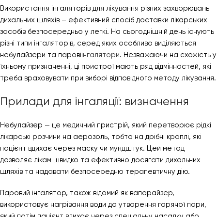
Використання інгаляторів для лікування різних захворювань
дихальних шляхів – ефективний спосіб доставки лікарських
засобів безпосередньо у легкі. На сьогоднішній день існують
різні типи інгаляторів, серед яких особливо виділяються
небулайзери та парові
інгалятори
. Незважаючи на схожість у
їхньому призначенні, ці пристрої мають ряд відмінностей, які
треба враховувати при виборі відповідного методу лікування.
Прилади для інгаляції: визначення
Небулайзер — це медичний пристрій, який перетворює рідкі
лікарські розчини на аерозоль, тобто на дрібні краплі, які
пацієнт вдихає через маску чи мундштук. Цей метод
дозволяє лікам швидко та ефективно досягати дихальних
шляхів та надавати безпосередню терапевтичну дію.
Паровий інгалятор, також відомий як вапорайзер,
використовує нагрівання води до утворення гарячої пари,
який потім пацієнт вдихає через спеціальну насадку або