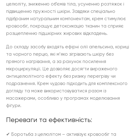
целюліту, зниженню об’ємів тіла, усуненню розтяжок і
підвищенню пружності шкіри. Завдяки спеціально
підібраним натуральним компонентам, крем стимулює
кровообіг, покращує детоксикацію тканин та сприяє
розщепленню підшкірних жирових відкладень.
До складу засобу входять ефірні олії апельсина, кориці
та чорного перцю, які м’яко зігрівають шкіру без
прямого нагрівання, а за рахунок посилення
мікроциркуляції. Це дозволяє досягти вираженого
антицелюлітного ефекту без ризику перегріву чи
подразнення. Крем чудово підходить для комплексного
догляду та може використовуватися разом із
масажерами, особливо у програмах моделювання
фігури.
Переваги та ефективність:
✔ Боротьба з целюлітом – активізує кровообіг та