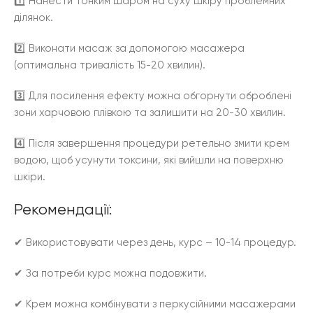
1️⃣ Нанести тонким шаром на суху шкіру проблемних
ділянок.
2️⃣ Виконати масаж за допомогою масажера
(оптимальна тривалість 15-20 хвилин).
3️⃣ Для посилення ефекту можна обгорнути оброблені
зони харчовою плівкою та залишити на 20-30 хвилин.
4️⃣ Після завершення процедури ретельно змити крем
водою, щоб усунути токсини, які вийшли на поверхню
шкіри.
Рекомендації:
✔ Використовувати через день, курс – 10-14 процедур.
✔ За потреби курс можна подовжити.
✔ Крем можна комбінувати з перкусійними масажерами