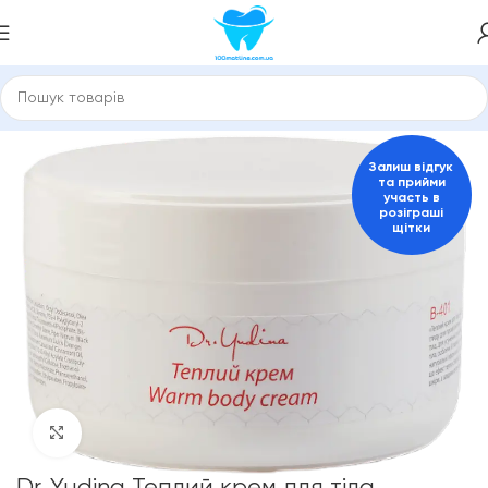
Головна
150043397
Залиш відгук
та прийми
участь в
розіграші
щітки
Click to enlarge