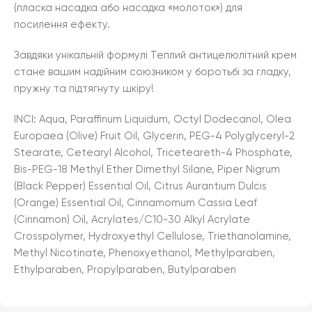
(пласка насадка або насадка «молоток») для
посилення ефекту.
Завдяки унікальній формулі Теплий антицелюлітний крем
стане вашим надійним союзником у боротьбі за гладку,
пружну та підтягнуту шкіру!
INCI: Aqua, Paraffinum Liquidum, Octyl Dodecanol, Olea
Europaea (Olive) Fruit Oil, Glycerin, PEG-4 Polyglyceryl-2
Stearate, Cetearyl Alcohol, Triceteareth-4 Phosphate,
Bis-PEG-18 Methyl Ether Dimethyl Silane, Piper Nigrum
(Black Pepper) Essential Oil, Citrus Aurantium Dulcis
(Orange) Essential Oil, Cinnamomum Cassia Leaf
(Cinnamon) Oil, Acrylates/C10-30 Alkyl Acrylate
Crosspolymer, Hydroxyethyl Cellulose, Triethanolamine,
Methyl Nicotinate, Phenoxyethanol, Methylparaben,
Ethylparaben, Propylparaben, Butylparaben