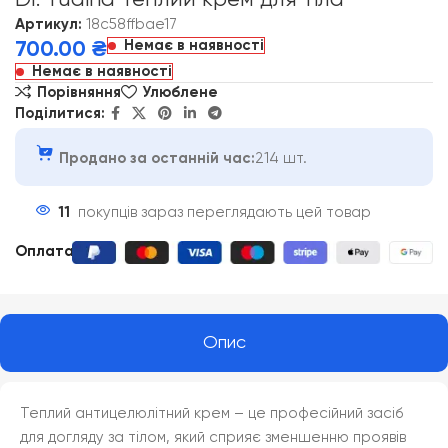
Dr. Yudina Теплий крем для тіла
Артикул:
18c58ffbae17
Немає в наявності
700.00
₴
Немає в наявності
Порівняння
Улюблене
Поділитися:
Продано за останній час:
214 шт.
11
покупців зараз переглядають цей товар
Оплата
:
Опис
Теплий антицелюлітний крем – це професійний засіб
для догляду за тілом, який сприяє зменшенню проявів