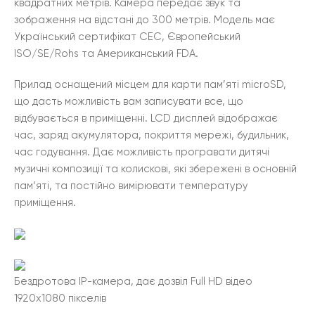
квадратних метрів. Камера передає звук та
зображення на відстані до 300 метрів. Модель має
Український сертифікат СЕС, Європейський
ISO/SE/Rohs та Американський FDA.
Прилад оснащений місцем для карти пам’яті microSD,
що дасть можливість вам записувати все, що
відбувається в приміщенні. LCD дисплей відображає
час, заряд акумулятора, покриття мережі, будильник,
час годування. Дає можливість програвати дитячі
музичні композиції та колискові, які збережені в основній
пам’яті, та постійно вимірювати температуру
приміщення.
Бездротова IP-камера, дає дозвіл Full HD відео
1920х1080 пікселів