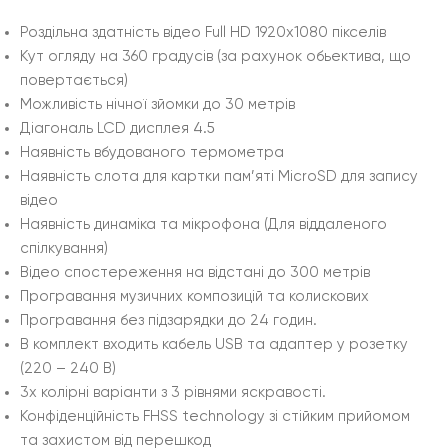
Роздільна здатність відео Full HD 1920х1080 пікселів
Кут огляду на 360 градусів (за рахунок обьектива, що
повертається)
Можливість нічної зйомки до 30 метрів
Діагональ LCD дисплея 4.5
Наявність вбудованого термометра
Наявність слота для картки пам’яті MicroSD для запису
відео
Наявність динаміка та мікрофона (Для віддаленого
спілкування)
Відео спостереження на відстані до 300 метрів
Програвання музичних композицій та колискових
Програвання без підзарядки до 24 годин.
В комплект входить кабель USB та адаптер у розетку
(220 – 240 В)
3х колірні варіанти з 3 рівнями яскравості.
Конфіденційність FHSS technology зі стійким прийомом
та захистом від перешкод