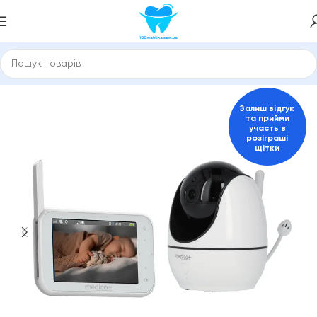
Головна
149061330
Залиш відгук
та прийми
участь в
розіграші
щітки