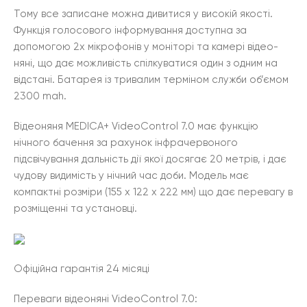
Тому все записане можна дивитися у високій якості.
Функція голосового інформування доступна за
допомогою 2х мікрофонів у моніторі та камері відео-
няні, що дає можливість спілкуватися один з одним на
відстані. Батарея із тривалим терміном служби об’ємом
2300 mah.
Відеоняня MEDICA+ VideoControl 7.0 має функцію
нічного бачення за рахунок інфрачервоного
підсвічування дальність дії якої досягає 20 метрів, і дає
чудову видимість у нічний час доби. Модель має
компактні розміри (155 х 122 х 222 мм) що дає перевагу в
розміщенні та установці.
Офіційна гарантія 24 місяці
Переваги відеоняні VideoControl 7.0: