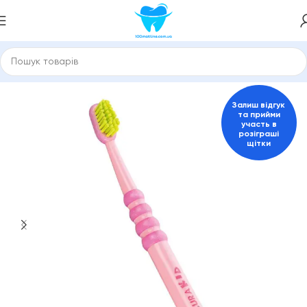
ловна
Зубні щітки та міжзубні йоржики
Зубні щітки Curaprox
Залиш відгук
та прийми
участь в
розіграші
щітки