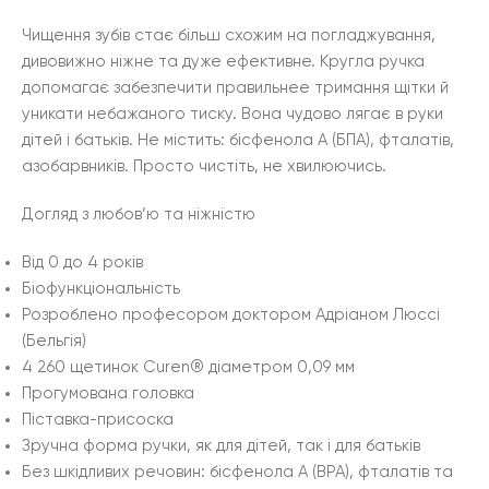
Чищення зубів стає більш схожим на погладжування,
дивовижно ніжне та дуже ефективне. Кругла ручка
допомагає забезпечити правильнее тримання щітки й
уникати небажаного тиску. Вона чудово лягає в руки
дітей і батьків. Не містить: бісфенола А (БПА), фталатів,
азобарвників. Просто чистіть, не хвилюючись.
Догляд з любов’ю та ніжністю
Від 0 до 4 років
Біофункціональність
Розроблено професором доктором Адріаном Люссі
(Бельгія)
4 260 щетинок Curen® діаметром 0,09 мм
Прогумована головка
Піставка-присоска
Зручна форма ручки, як для дітей, так і для батьків
Без шкідливих речовин: бісфенола А (BPA), фталатів та