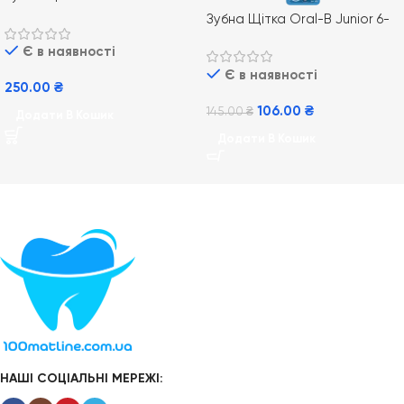
medium середньої м’якості
Зубна Щітка Oral-B Junior 6-
blister
12 років Star Wars
Є в наявності
Є в наявності
250.00
₴
106.00
₴
145.00
₴
Додати В Кошик
Додати В Кошик
НАШІ СОЦІАЛЬНІ МЕРЕЖІ: