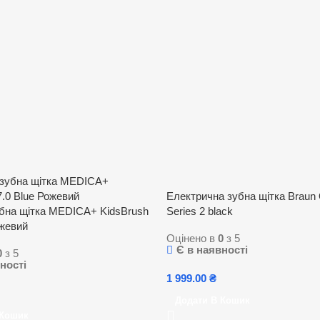
Електрична зубна щітка Braun 
бна щітка MEDICA+ KidsBrush
Series 2 black
ожевий
Оцінено в
0
з 5
Є в наявності
0
з 5
ності
1 999.00
₴
Додати В Кошик
 Кошик