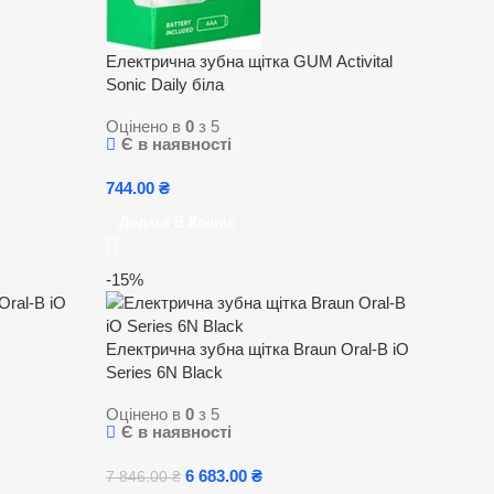
Електрична зубна щітка GUM Activital
Sonic Daily біла
Оцінено в
0
з 5
Є в наявності
744.00
₴
Додати В Кошик
-15%
Oral-B iO
Електрична зубна щітка Braun Oral-B iO
Series 6N Black
Оцінено в
0
з 5
Є в наявності
6 683.00
₴
7 846.00
₴