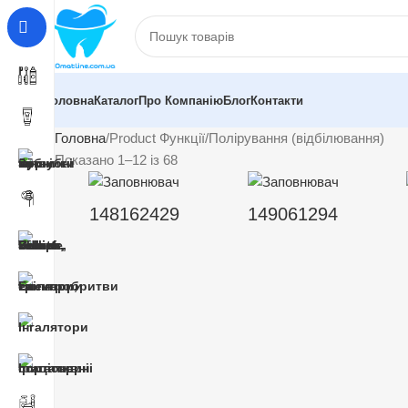
Головна
Каталог
Про Компанію
Блог
Контакти
Головна
Product Функції
Полірування (відбілювання)
Показано 1–12 із 68
148162429
149061294