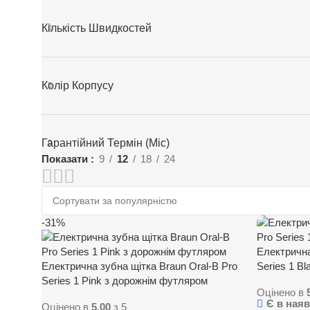
Кількість Швидкостей
Колір Корпусу
Гарантійний Термін (міс)
Показати
9
12
18
24
-31%
Електрична
Електрична зубна щітка Braun Oral-B Pro
Series 1 B
Series 1 Pink з дорожнім футляром
Оцінено в
Є в наяв
Оцінено в
5.00
з 5