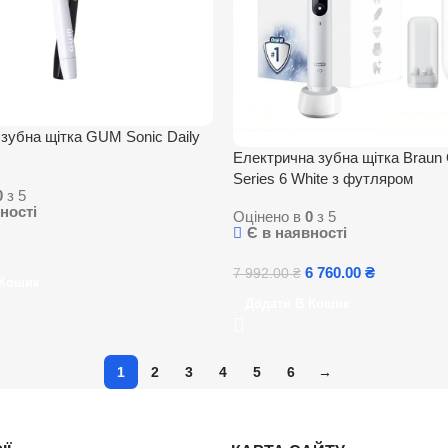
зубна щітка GUM Sonic Daily
Електрична зубна щітка Braun 
Series 6 White з футляром
0
з 5
ності
Оцінено в
0
з 5
Є в наявності
6 760.00
₴
7 992.00
₴
 Кошик
Додати В Кошик
1
2
3
4
5
6
→