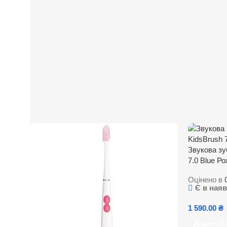
Звукова зу
7.0 Blue Р
Оцінено в
Є в наяв
1 590.00
₴
Додати В