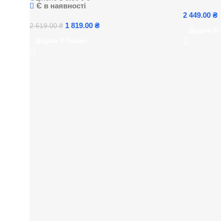
Є в наявності
2 449.00
₴
1 819.00
₴
2 619.00
₴
Додати В
Додати В Кошик