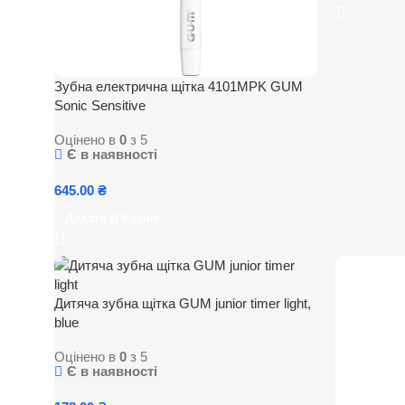
Зубна електрична щітка 4101MPK GUM
Sonic Sensitive
Оцінено в
0
з 5
Є в наявності
645.00
₴
Додати В Кошик
Дитяча зубна щітка GUM junior timer light,
blue
Оцінено в
0
з 5
Є в наявності