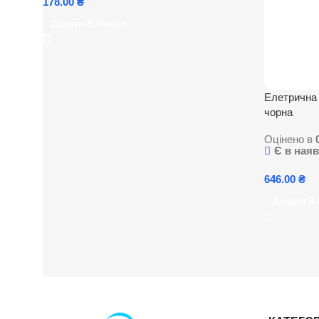
178.00
₴
Додати В Кошик
Елетрична 
чорна
Оцінено в
Є в наяв
646.00
₴
Додати В