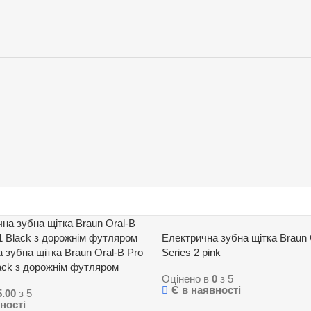
Електрична зубна щітка Braun 
 зубна щітка Braun Oral-B Pro
Series 2 pink
lack з дорожнім футляром
Оцінено в
0
з 5
Є в наявності
5.00
з 5
ності