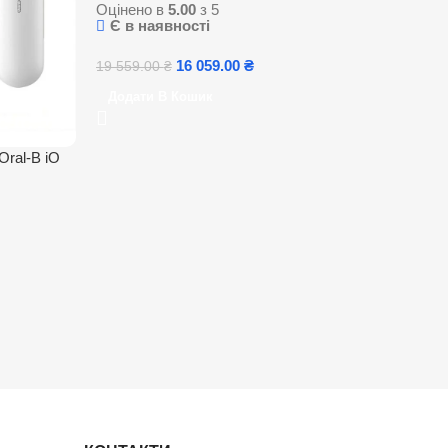
Оцінено в
5.00
з 5
Є в наявності
16 059.00
₴
19 559.00
₴
Додати В Кошик
Oral-B iO