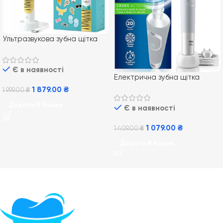
Ультразвукова зубна щітка
Philips Sonicare For Kids
HX3601/01
Є в наявності
Електрична зубна щітка
Braun Oral-B Vitality 100
1 879.00
₴
1 999.00
₴
White CrossAction
Додати В Кошик
Є в наявності
1 079.00
₴
1 409.00
₴
Додати В Кошик