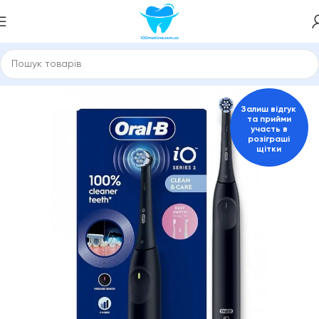
Головна
Електричні зубні щітки
Для дорослих
Залиш відгук
та прийми
участь в
розіграші
щітки