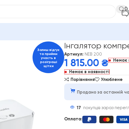
онарний
Інгалятор компресорний Microlife NEB 200
Інгалятор компре
Залиш відгук
Артикул:
NEB 200
та прийми
участь в
Немає 
1 815.00
₴
розіграші
щітки
Немає в наявності
Порівняння
Улюблене
Продано за останній ча
17
покупців зараз перег
Оплата
: