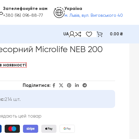
Зателефонуйте нам
Україна
+380 (96) 096-88-77
м. Львів, вул. Виговського 40
UA
0.00
₴
сорний Microlife NEB 200
в наявності
Поділитися:
с:
214 шт.
лядають цей товар