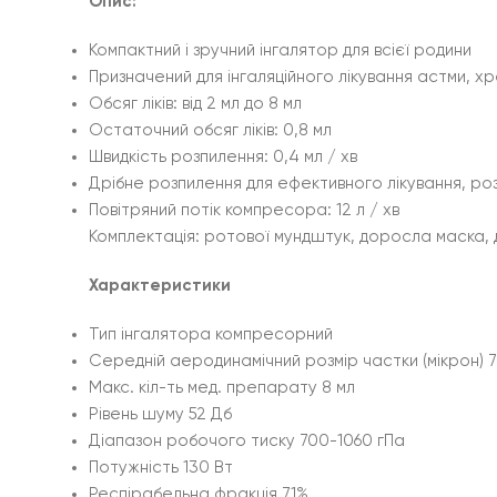
Опис:
Компактний і зручний інгалятор для всієї родини
Призначений для інгаляційного лікування астми, х
Обсяг ліків: від 2 мл до 8 мл
Остаточний обсяг ліків: 0,8 мл
Швидкість розпилення: 0,4 мл / хв
Дрібне розпилення для ефективного лікування, роз
Повітряний потік компресора: 12 л / хв
Комплектація: ротової мундштук, доросла маска, 
Характеристики
Тип інгалятора компресорний
Середній аеродинамічний розмір частки (мікрон) 7
Макс. кіл-ть мед. препарату 8 мл
Рівень шуму 52 Дб
Діапазон робочого тиску 700-1060 гПа
Потужність 130 Вт
Респірабельна фракція 71%