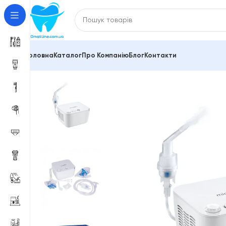
Головна
Каталог
Про Компанію
Блог
Контакти
Головна
Інгалятори
Інгалятор, небулайзер стаці