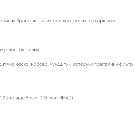
ронічних бронхітів і інших респіраторних захворювань
мір часток <5 мкм
дитяча маска, носової мундштук, запасний повітряний фільтр
1,2% менше 5 мкм, 3,16 мкм (MMAD)