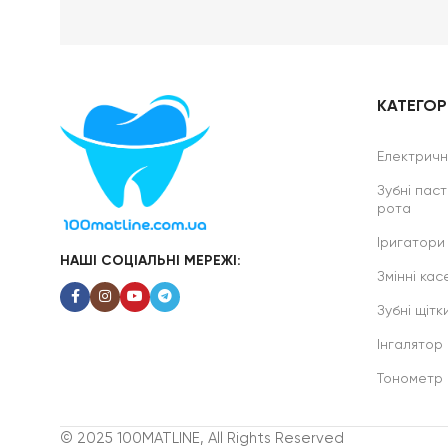
КАТЕГОРІ
Електричні
Зубні паст
рота
Іригатори
НАШІ СОЦІАЛЬНІ МЕРЕЖІ:
Змінні касе
Зубні щітк
Інгалятор
Тонометр
© 2025 100MATLINE, All Rights Reserved