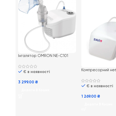
Інгалятор OMRON NE-C101
ESSENTIAL (NE-C101-E)
Компресорний не
Є в наявності
PRO-110
3 299.00
₴
Є в наявності
Додати В Кошик
1 269.00
₴
Додати В Кошик