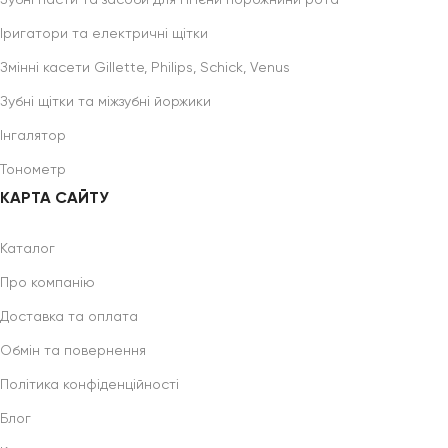
Зубні пасти та засоби для гігієни порожнини рота
Іригатори та електричні щітки
Змінні касети Gillette, Philips, Schick, Venus
Зубні щітки та міжзубні йоржики
Інгалятор
Тонометр
КАРТА САЙТУ
Каталог
Про компанію
Доставка та оплата
Обмін та повернення
Політика конфіденційності
Блог