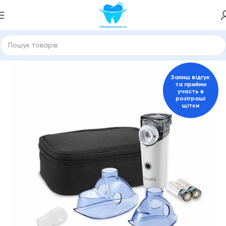
Головна
Інгалятори
Портативний інгалятор
Залиш відгук
та прийми
участь в
розіграші
щітки