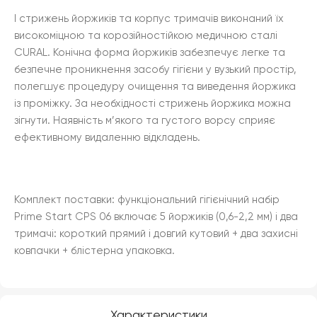
І стрижень йоржиків та корпус тримачів виконаний їх
високоміцною та корозійностійкою медичною сталі
CURAL. Конічна форма йоржиків забезпечує легке та
безпечне проникнення засобу гігієни у вузький простір,
полегшує процедуру очищення та виведення йоржика
із проміжку. За необхідності стрижень йоржика можна
зігнути. Наявність м’якого та густого ворсу сприяє
ефективному видаленню відкладень.
Комплект поставки: функціональний гігієнічний набір
Prime Start CPS 06 включає 5 йоржиків (0,6-2,2 мм) і два
тримачі: короткий прямий і довгий кутовий + два захисні
ковпачки + блістерна упаковка.
Характеристики