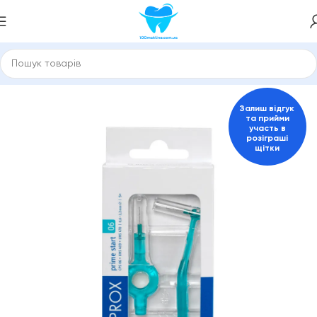
а міжзубні йоржики
Міжзубні йоржики та скребки Curaprox
Залиш відгук
та прийми
участь в
розіграші
щітки