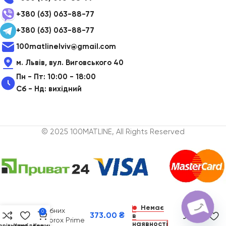
+380 (63) 063-88-77
+380 (63) 063-88-77
100matlinelviv@gmail.com
м. Львів, вул. Виговського 40
Пн - Пт: 10:00 - 18:00
Сб - Нд: вихідний
© 2025 100MATLINE, All Rights Reserved
Набір йоржиків
Немає
міжзубних
0
373.00
₴
в
Curaprox Prime
наявності
орівняння
Улюблене
Кошик