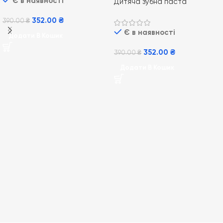
Є в наявності
60 мл
Дитяча зубна паста
Curaprox Kids без фтору (від
352.00
₴
390.00
₴
0+ років), смак полуниці, 60
Є в наявності
мл
Додати В Кошик
352.00
₴
390.00
₴
Додати В Кошик