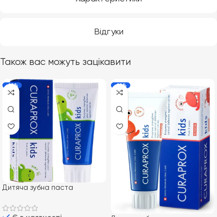
Відгуки
Також вас можуть зацікавити
-10%
-10%
Дитяча зубна паста
Curaprox Kids з фтором 1450
ppm (від 6 років), смак м’яти,