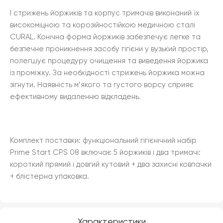
І стрижень йоржиків та корпус тримачів виконаний їх
високоміцною та корозійностійкою медичною сталі
CURAL. Конічна форма йоржиків забезпечує легке та
безпечне проникнення засобу гігієни у вузький простір,
полегшує процедуру очищення та виведення йоржика
із проміжку. За необхідності стрижень йоржика можна
зігнути. Наявність м’якого та густого ворсу сприяє
ефективному видаленню відкладень.
Комплект поставки: функціональний гігієнічний набір
Prime Start CPS 08 включає 5 йоржиків і два тримачі:
короткий прямий і довгий кутовий + два захисні ковпачки
+ блістерна упаковка.
Характеристики