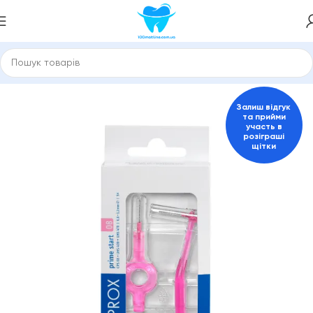
а міжзубні йоржики
Міжзубні йоржики та скребки Curaprox
Залиш відгук
та прийми
участь в
розіграші
щітки