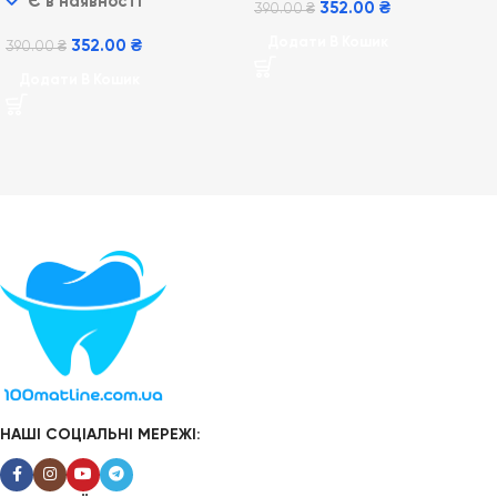
Є в наявності
60 мл
352.00
₴
390.00
₴
Додати В Кошик
352.00
₴
390.00
₴
Додати В Кошик
НАШІ СОЦІАЛЬНІ МЕРЕЖІ: