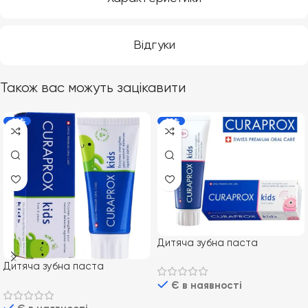
Відгуки
Також вас можуть зацікавити
-10%
-10%
Дитяча зубна паста
Curaprox Kids з фтором 1450
Дитяча зубна паста
ppm (від 6 років), смак
Curaprox Kids з фтором 1450
Є в наявності
кавуна, 60 мл
ppm (від 6 років), смак м’яти,