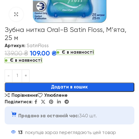
Click to enlarge
Зубна нитка Oral-B Satin Floss, М’ята,
25 м
Артикул:
SatinFloss
Є в наявності
139.00
₴
109.00
₴
Є в наявності
Alternative:
Додати в кошик
Порівняння
Улюблене
Поділитися:
Продано за останній час:
340 шт.
13
покупців зараз переглядають цей товар