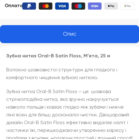
Оплата
:
Опис
Зубна нитка Oral-B Satin Floss, М’ята, 25 м
Волокно шовковистої структури для гладкого і
комфортного чищення зубною ниткою.
Зубна нитка Oral-B Satin Floss – це шовкова
стрічкоподібна нитка, яка зручно накручується
навколо пальців і ковзає гладко між зубами і нижче
лінії ясен для більш досконалої чистки. Двошаровий
дизайн Oral-B Satin Floss ефективно видаляє наліт і
частинки їжі, перешкоджаючи утворенню карієсу і
проблем з яснами, надаючи простий і зручний спосіб