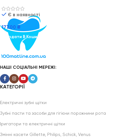
BioRepair Kids від 0 до 6 років
зі смаком полуниці
Є в наявності
177.00
₴
Додати В Кошик
НАШІ СОЦІАЛЬНІ МЕРЕЖІ:
КАТЕГОРІЇ
Електричні зубні щітки
Зубні пасти та засоби для гігієни порожнини рота
Іригатори та електричні щітки
Змінні касети Gillette, Philips, Schick, Venus