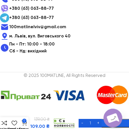
+380 (63) 063-88-77
+380 (63) 063-88-77
100matlinelviv@gmail.com
м. Львів, вул. Виговського 40
Пн - Пт: 10:00 - 18:00
Сб - Нд: вихідний
© 2025 100MATLINE, All Rights Reserved
Зубна
нитка
Oral-
139.00
₴
B
Є в
0
наявності
Satin
Alternative:
109.00
₴
орівняння
Улюблене
Кошик