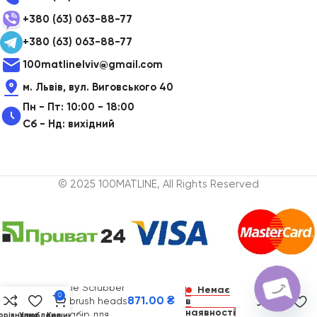
+380 (63) 063-88-77
+380 (63) 063-88-77
100matlinelviv@gmail.com
м. Львів, вул. Виговського 40
Пн - Пт: 10:00 - 18:00
Сб - Нд: вихідний
© 2025 100MATLINE, All Rights Reserved
Pink Paste
Miracle Scrubber
Немає
0
871.00
₴
Kit 4 brush heads
в
наявності
(12) набір для
орівняння
Улюблене
Кошик