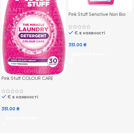
Pink Stuff Sensitive Non Bio
Laundry Liquid 960ml/32пр (8)
гіпоалергенний гель для
Є в наявності
прання
351.00
₴
Додати В Кошик
Pink Stuff COLOUR CARE
DETERGENT 960ml/ 32пр (8)
гель для прання кольорових
Є в наявності
речей
351.00
₴
Додати В Кошик