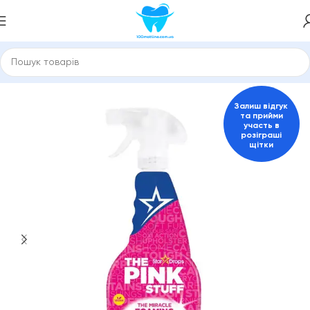
Головна
Pink Stuff
Залиш відгук
та прийми
участь в
розіграші
щітки