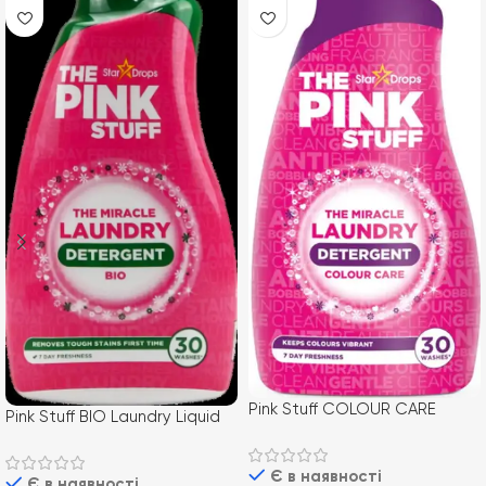
Pink Stuff COLOUR CARE
Pink Stuff BIO Laundry Liquid
DETERGENT 960ml/ 32пр (8)
960ml/ 32пр (8)
гель для прання кольорових
універсальний гель для
Є в наявності
речей
Є в наявності
прання