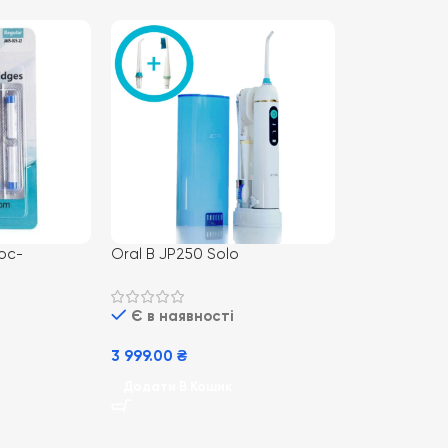
ос-
Oral B JP250 Solo
 10 шт
портативний зубний центр
(іригатор з флосом+щітка) з
Є в наявності
УФ-санітайзером, 3в1 Jetpik
на Li-ion акумуляторі.
3 999.00
₴
Додати В Кошик