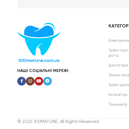
КАТЕГОРІ
Електричні
Зубні паст
рота
Іригатори
НАШІ СОЦІАЛЬНІ МЕРЕЖІ:
Змінні касе
Зубні щітк
Інгалятор
Тонометр
© 2025 100MATLINE, All Rights Reserved