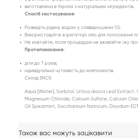
виготовлена в Україні з натуральних інгредієнтів.
Спосіб застосування:
Розведіть рідину водою у співвідношенні 1:5.
Використовуйте в іригаторі або для полоскання по
Не ковтайте, після процедури не вживайте їжу пр
Протипоказання:
діти до 7 років;
індивідуальна чутливість до компонентів.
Склад (INCI):
Aqua [Water], Sorbitol, Urtica dioica Leaf Extract,
Magnesium Chloride, Calcium Sulfate, Calcium Chlor
Oil Spearmint, Saccharinum Natricum, Disodium EDT
Також вас можуть зацікавити