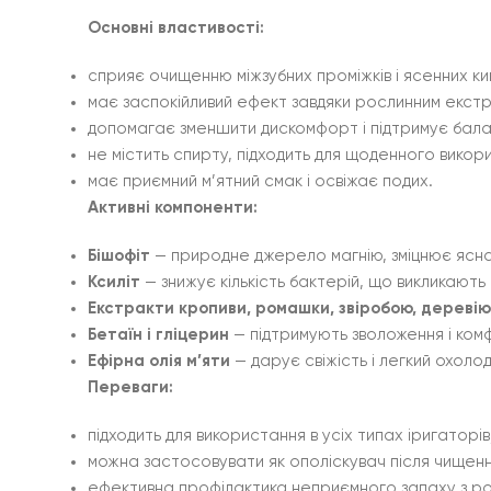
Основні властивості:
сприяє очищенню міжзубних проміжків і ясенних к
має заспокійливий ефект завдяки рослинним екст
допомагає зменшити дискомфорт і підтримує бала
не містить спирту, підходить для щоденного викор
має приємний м’ятний смак і освіжає подих.
Активні компоненти:
Бішофіт
— природне джерело магнію, зміцнює ясна
Ксиліт
— знижує кількість бактерій, що викликають 
Екстракти кропиви, ромашки, звіробою, деревію
Бетаїн і гліцерин
— підтримують зволоження і ком
Ефірна олія м’яти
— дарує свіжість і легкий охоло
Переваги:
підходить для використання в усіх типах іригаторів
можна застосовувати як ополіскувач після чищення
ефективна профілактика неприємного запаху з ро