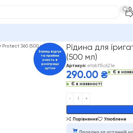
а для іригатора MEDICA + Protect 360 (500 мл)
Рідина для ірига
Залиш відгук
(500 мл)
та прийми
участь в
розіграші
Артикул:
efabf15c621e
щітки
Є в наяв
290.00
₴
Є в наявності
Alternative:
Порівняння
Улюблене
Продано за останній ча