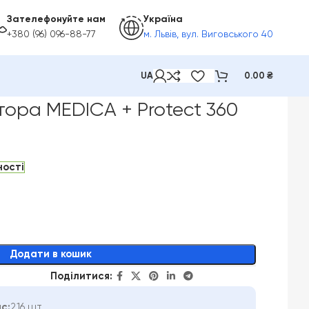
Зателефонуйте нам
Україна
+380 (96) 096-88-77
м. Львів, вул. Виговського 40
UA
0.00
₴
тора MEDICA + Protect 360
ності
Додати в кошик
Поділитися:
с:
216 шт.