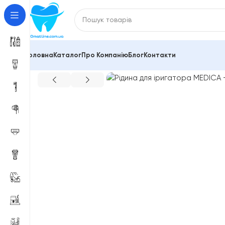
Головна
Каталог
Про Компанію
Блог
Контакти
Головна
Іригатори стаціонарні і портативні
Рідин