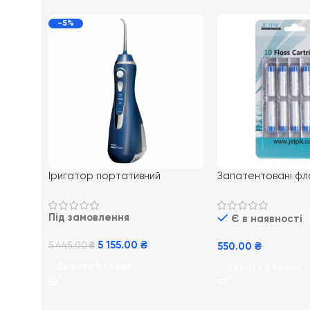
-5%
Іригатор портативний
Запатентовані фл
Waterpik Cordless Advanced
картриджи Jetpik,
Water Flosser Blue WP-563
Під замовлення
Є в наявності
5 155.00
₴
5 445.00
₴
550.00
₴
Додати В Кошик
Додати В Кошик