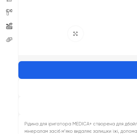
Click to enlarge
Рідина для іригатора MEDICA+ створена для дбай
мінералам засіб м’яко видаляє залишки їжі, допома