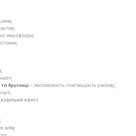
ишень;
рактам;
нс мікрофлори;
истання;
;
наліт;
 та брусниці
— заспокоюють і пом’якшують слизову;
форт;
джувальний ефект.
;
 зубів;
та;