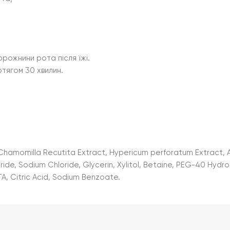
рожнини рота після їжі.
отягом 30 хвилин.
 Chamomilla Recutita Extract, Hypericum perforatum Extract, Ach
ide, Sodium Chloride, Glycerin, Xylitol, Betaine, PEG-40 Hydr
A, Citric Acid, Sodium Benzoate.