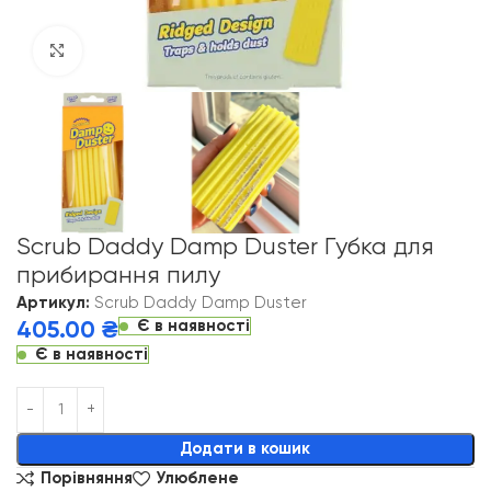
Click to enlarge
Scrub Daddy Damp Duster Губка для
прибирання пилу
Артикул:
Scrub Daddy Damp Duster
Є в наявності
405.00
₴
Є в наявності
Alternative:
Додати в кошик
Порівняння
Улюблене