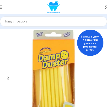
това техніка та товари для дому
Прибирання
Scrub Daddy
Залиш відгук
та прийми
участь в
розіграші
щітки