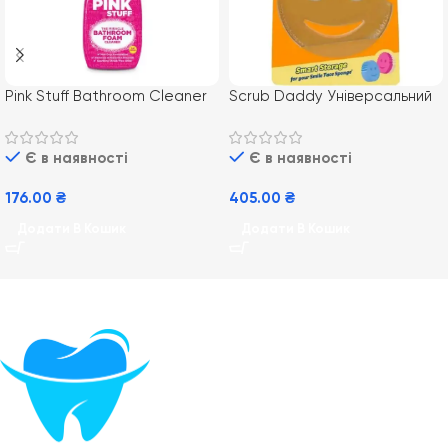
Pink Stuff Bathroom Cleaner
Scrub Daddy Універсальний
750ml (12) засіб для чищення
тримач для губок 1 шт
ванної кімнати
Є в наявності
Є в наявності
176.00
₴
405.00
₴
Додати В Кошик
Додати В Кошик