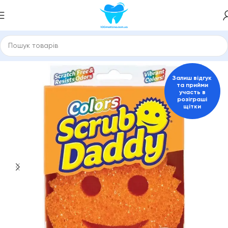
това техніка та товари для дому
Прибирання
Scrub Daddy
Залиш відгук
та прийми
участь в
розіграші
щітки