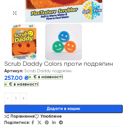
Click to enlarge
Scrub Daddy Colors проти подряпин
Артикул:
Scrub Daddy подряпин
Є в наявності
257.00
₴
Є в наявності
Alternative:
Додати в кошик
Порівняння
Улюблене
Поділитися: