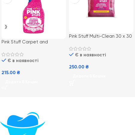
Pink Stuff Multi-Clean 30 х 30
Pink Stuff Carpet and
см 3 шт Серветки
Upholstery cleaner Спрей
мікрофібра універсальні
для килимів та оббивки
Є в наявності
Є в наявності
250.00
₴
215.00
₴
Додати В Кошик
Додати В Кошик