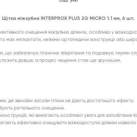
Відгуки
Щітка міжзубна INTERPROX PLUS 2G MICRO 1.1 мм, 6 шт.
ективного очищення міжзубних ділянок, особливо у важкодост
о має імплантати, незнімні ортопедичні конструкції або широк
 що забезпечує гігієнічне зберігання та подовжує термін служ
а служить довше, а процес чищення стає ще зручнішим.
и, де звичайні засоби гігієни не дають достатнього ефекту.
ебують ретельного очищення.
конструкцій, які вимагають особливої уваги для запобігання 
омагають ефективно очищувати важкодоступні ділянки навкол