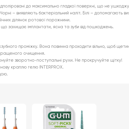
ідполіровані до максимально гладкої поверхні, що не ушкоджу
орні – виявляють бактеріальний наліт. Білі – допомагають вия
ічних ділянок ротової порожнини.
, що захищає імплантати, ясна та зуби від пошкоджень.
жзубного проміжку. Вона повинна проходити вільно, щоб щетин
окращеного очищення.
конуйте зворотно-поступальні рухи. Не прокручуйте щітку!
 нову краплю гелю INTERPROX.
дою.