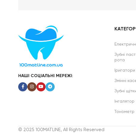
КАТЕГОРІ
Електричні
Зубні паст
рота
Іригатори
НАШІ СОЦІАЛЬНІ МЕРЕЖІ:
Змінні касе
Зубні щітк
Інгалятор
Тонометр
© 2025 100MATLINE, All Rights Reserved