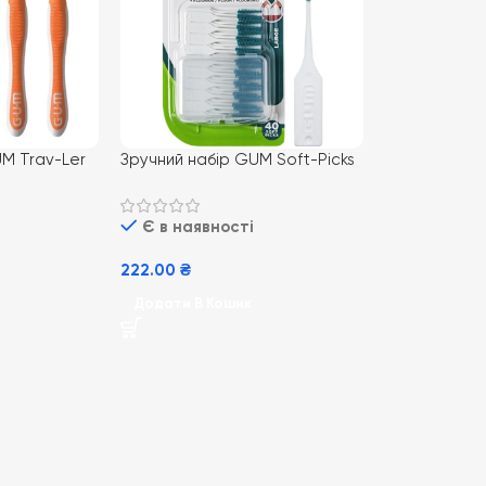
UM Trav-Ler
Зручний набір GUM Soft-Picks
деальної
Original XL 40 шт для
щоденного догляду за зубами
Є в наявності
222.00
₴
Додати В Кошик