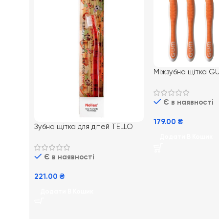
Міжзубна щітка G
0,9 mm 4 шт для і
гігієни зубів
Є в наявності
179.00
₴
Зубна щітка для дітей TELLO
Kids 10400 – з м’якою та
Додати В Кошик
щільною щетиною (0-5 років)
Є в наявності
221.00
₴
Додати В Кошик