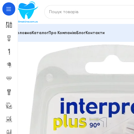
Головна
Каталог
Про Компанію
Блог
Контакти
Головна
Зубні щітки та міжзубні йоржики
Щітка між