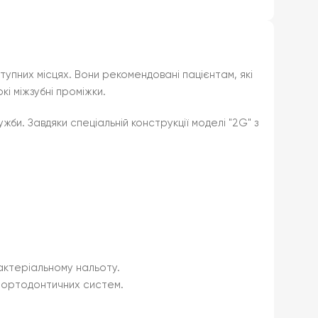
упних місцях. Вони рекомендовані пацієнтам, які
і міжзубні проміжки.
би. Завдяки спеціальній конструкції моделі "2G" з
бактеріальному нальоту.
о ортодонтичних систем.