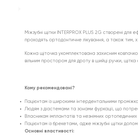
Міжзубні щітки INTERPROX PLUS 2G створені для еф
проходять ортодонтичне лікування, а також тим, хт
Кожна щіточка укомплектована захисним ковпачком,
вільним простором для дроту в шийці ручки, щітк
Кому рекомендовані?
Пацієнтам із широкими інтердентальними проміжкам
Людям з діастемами та зонами фуркації, що потр
Власникам імплантатів та незнімних ортопедичних 
Пацієнтам із брекетами, адже міжзубні щітки доп
Основні властивості: