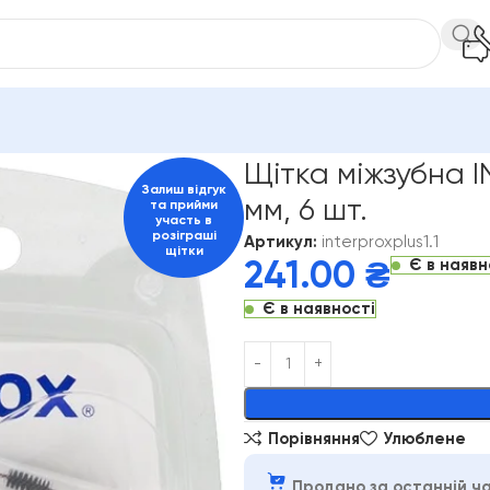
зубна INTERPROX PLUS 2G MICRO 1.1 мм, 6 шт.
Щітка міжзубна 
Залиш відгук
мм, 6 шт.
та прийми
участь в
розіграші
Артикул:
interproxplus1.1
щітки
Є в наявн
241.00
₴
Є в наявності
Alternative:
Порівняння
Улюблене
Продано за останній ча