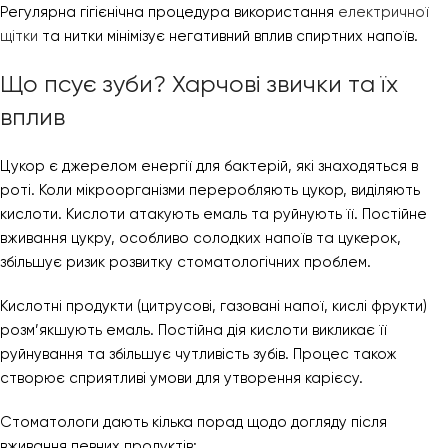
Регулярна гігієнічна процедура використання
електричної
щітки
та нитки мінімізує негативний вплив спиртних напоїв.
Що псує зуби? Харчові звички та їх
вплив
Цукор є джерелом енергії для бактерій, які знаходяться в
роті. Коли мікроорганізми переробляють цукор, виділяють
кислоти. Кислоти атакують емаль та руйнують її. Постійне
вживання цукру, особливо солодких напоїв та цукерок,
збільшує ризик розвитку стоматологічних проблем.
Кислотні продукти (цитрусові, газовані напої, кислі фрукти)
розм’якшують емаль. Постійна дія кислоти викликає її
руйнування та збільшує чутливість зубів. Процес також
створює сприятливі умови для утворення карієсу.
Стоматологи дають кілька порад щодо догляду після
вживання певних продуктів: