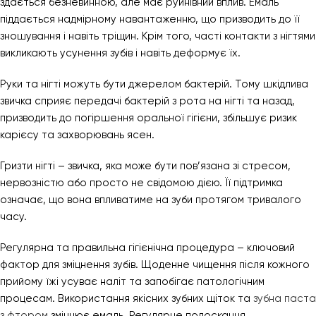
здається безневинною, але має руйнівний вплив. Емаль
піддається надмірному навантаженню, що призводить до її
зношування і навіть тріщин. Крім того, часті контакти з нігтями
викликають усунення зубів і навіть деформує їх.
Руки та нігті можуть бути джерелом бактерій. Тому шкідлива
звичка сприяє передачі бактерій з рота на нігті та назад,
призводить до погіршення оральної гігієни, збільшує ризик
карієсу та захворювань ясен.
Гризти нігті – звичка, яка може бути пов’язана зі стресом,
нервозністю або просто не свідомою дією. Її підтримка
означає, що вона впливатиме на зуби протягом тривалого
часу.
Регулярна та правильна гігієнічна процедура – ​​ключовий
фактор для зміцнення зубів. Щоденне чищення після кожного
прийому їжі усуває наліт та запобігає патологічним
процесам. Використання якісних зубних щіток та
зубна паста
з фтором
зміцнює емаль. Регулярне полоскання