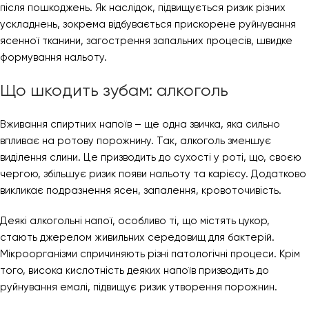
після пошкоджень. Як наслідок, підвищується ризик різних
ускладнень, зокрема відбувається прискорене руйнування
ясенної тканини, загострення запальних процесів, швидке
формування нальоту.
Що шкодить зубам: алкоголь
Вживання спиртних напоїв – ще одна звичка, яка сильно
впливає на ротову порожнину. Так, алкоголь зменшує
виділення слини. Це призводить до сухості у роті, що, своєю
чергою, збільшує ризик появи нальоту та карієсу. Додатково
викликає подразнення ясен, запалення, кровоточивість.
Деякі алкогольні напої, особливо ті, що містять цукор,
стають джерелом живильних середовищ для бактерій.
Мікроорганізми спричиняють різні патологічні процеси. Крім
того, висока кислотність деяких напоїв призводить до
руйнування емалі, підвищує ризик утворення порожнин.