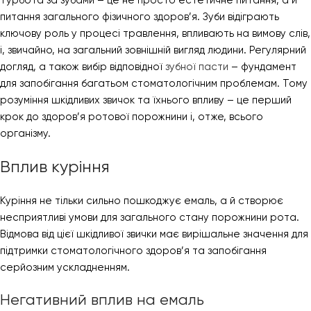
Турбота за зубами – це не просто естетичне питання, а й
питання загального фізичного здоров’я. Зуби відіграють
ключову роль у процесі травлення, впливають на вимову слів,
і, звичайно, на загальний зовнішній вигляд людини. Регулярний
догляд, а також вибір відповідної
зубної пасти
– фундамент
для запобігання багатьом стоматологічним проблемам. Тому
розуміння шкідливих звичок та їхнього впливу – це перший
крок до здоров’я ротової порожнини і, отже, всього
організму.
Вплив куріння
Куріння не тільки сильно пошкоджує емаль, а й створює
несприятливі умови для загального стану порожнини рота.
Відмова від цієї шкідливої ​​звички має вирішальне значення для
підтримки стоматологічного здоров’я та запобігання
серйозним ускладненням.
Негативний вплив на емаль