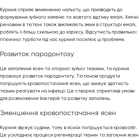
Куріння сприяє виникненню нальоту, що призводить до
формування зубного каменю та жовтого відтінку емалі. Хімічні
речовини в тютюні також викликають зміни в структурі емалі,
роблять її більш схильною до карієсу. Відсутність правильної
гігієнічної турботи під час куріння посилює ці проблеми.
Розвиток пародонтозу
Це запалення ясен та опорної зубної тканини, та куріння
провокує розвиток пародонтиту. Тютюнові продукти
погіршують кровопостачання ясен, що знижує здатність
тканин реагувати на інфекції. Це створює сприятливі умови
для розмноження бактерій та розвитку запалень.
Зменшення кровопостачання ясен
Куріння звужує судини, тому в яснах погіршується кровообіг.
Це ускладнює процеси регенерації тканин та загоєння ясен