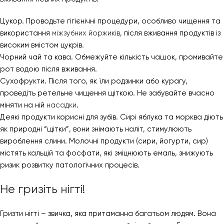
Цукор. Проводьте гігієнічні процедури, особливо чищення та
використання
міжзубних йоржиків
, після вживання продуктів із
високим вмістом цукрів.
Чорний чай та кава. Обмежуйте кількість чашок, промивайте
рот водою після вживання.
Сухофрукти. Після того, як їли родзинки або курагу,
проведіть ретельне чищення щіткою. Не забувайте вчасно
міняти на ній
насадки
.
Деякі продукти корисні для зубів. Сирі яблука та морква діють
як природні “щітки”, вони знімають наліт, стимулюють
вироблення слини. Молочні продукти (сири, йогурти, сир)
містять кальцій та фосфати, які зміцнюють емаль, знижують
ризик розвитку патологічних процесів.
Не гризіть нігті!
Гризти нігті – звичка, яка притаманна багатьом людям. Вона