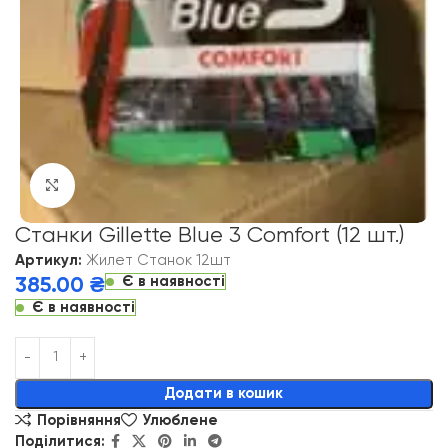
Click to enlarge
Станки Gillette Blue 3 Comfort (12 шт.)
Артикул:
Жилет Станок 12шт
Є в наявності
385.00
₴
Є в наявності
Alternative:
Додати в кошик
Порівняння
Улюблене
Поділитися: