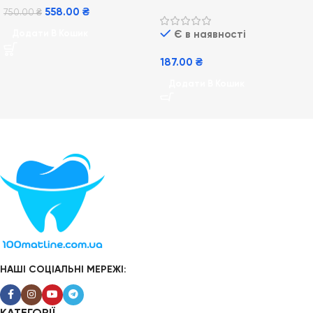
Gillette Blue 3 6 шт
558.00
₴
750.00
₴
Є в наявності
Додати В Кошик
187.00
₴
Додати В Кошик
НАШІ СОЦІАЛЬНІ МЕРЕЖІ: