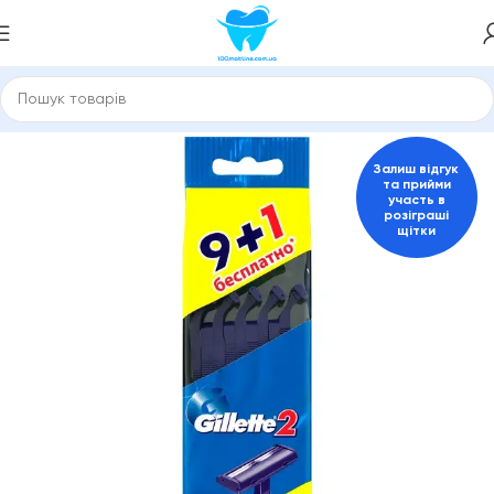
оловна
Змінні касети Gillette, Philips, Schick, Venus
Чоловічі
Залиш відгук
та прийми
участь в
розіграші
щітки