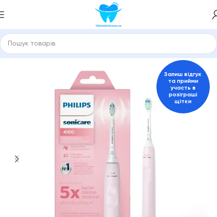
Головна
Електричні зубні щітки
Ультразвукові щітки
Залиш відгук
та прийми
участь в
розіграші
щітки