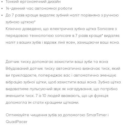
Тонкий ергономічний дизайн
14-денний час автономної роботи
До 7 разів краще видаляє зубний наліт порівняно з ручною
зубною щіткою*
Клінічно доведено, що електрична зубна щітка Sonicare з
передовою технологією sonicare в 7 разів краще* видаляє
наліт з ваших зубів і вздовж лінії ясен, захищаючи ваші ясна.
Датчик тиску допомагає захистити ваші зуби та ясна
Вбудований датчик тиску автоматично визначає тиск, який
ви прикладаєте, попереджає вас і автоматично зменшує
вібрацію зубної щітки, щоб захистити ваші ясна. Зубна щітка
видаватиме пульсуючий звук як нагадування, що потрібно
зменшити тиск. 7 із 10 людей вважають, що ця функція
допомогла їм стати кращими щітками.
Оптимізуйте чищення зубів за допомогою SmarTimer і
QuadPacer