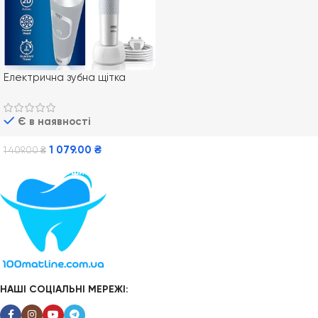
Електрична зубна щітка
Braun Oral-B Vitality 100
White CrossAction
Є в наявності
1 079.00
₴
1 409.00
₴
Додати В Кошик
НАШІ СОЦІАЛЬНІ МЕРЕЖІ: