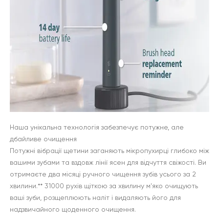
Наша унікальна технологія забезпечує потужне, але
дбайливе очищення
Потужні вібрації щетини заганяють мікропухирці глибоко між
вашими зубами та вздовж лінії ясен для відчуття свіжості. Ви
отримаєте два місяці ручного чищення зубів усього за 2
хвилини.** 31000 рухів щіткою за хвилину м'яко очищують
ваші зуби, розщеплюють наліт і видаляють його для
надзвичайного щоденного очищення.