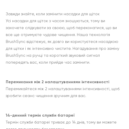
Завжди знайте, коли замінити насадки для щіток
Усі насадки для щіток з часом зношуються, тому ви
захочете слідкувати за своєю, щоб переконатися, що ви
все ще отримуєте чудове чищення. Наша технологія
BrushSync відстежує, як довго ви користуєтеся насадкою
для щітки і як інтенсивно чистите. Нагадування про заміну
BrushSync на ручці та короткий звуковий сигнал
попередять вас, коли прийде час замінити.
Перемикання між 2 налаштуваннями інтенсивності
Перемикайтеся між 2 налаштуваннями інтенсивності, щоб
зробити сеанс чищення зручним для вас.
14-денний термін служби батареї
Термін служби батареї триває до 14 днів, тому ви можете