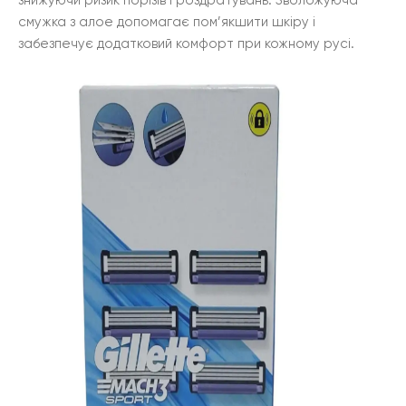
знижуючи ризик порізів і роздратувань. Зволожуюча
смужка з алое допомагає пом’якшити шкіру і
забезпечує додатковий комфорт при кожному русі.