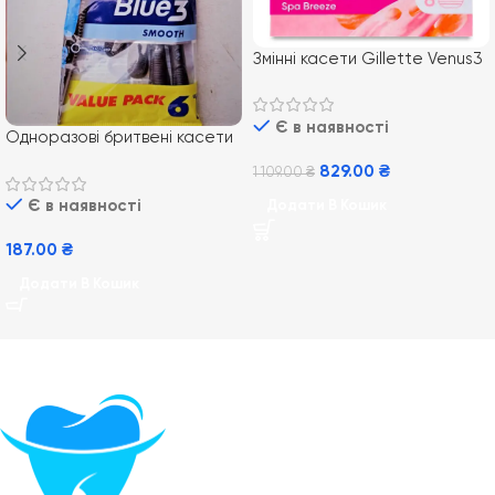
Змінні касети Gillette Venus3
comfortglide spa breeze 8
шт.
Є в наявності
Одноразові бритвені касети
Gillette Blue 3 6 шт
829.00
₴
1 109.00
₴
Є в наявності
Додати В Кошик
187.00
₴
Додати В Кошик