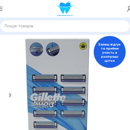
оловна
Змінні касети Gillette, Philips, Schick, Venus
Чоловічі
Залиш відгук
та прийми
участь в
розіграші
щітки