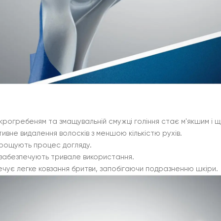
ікрогребеням та змащувальній смужці гоління стає м'якшим і щ
вне видалення волосків з меншою кількістю рухів.
прощують процес догляду.
і забезпечують тривале використання.
чує легке ковзання бритви, запобігаючи подразненню шкіри.