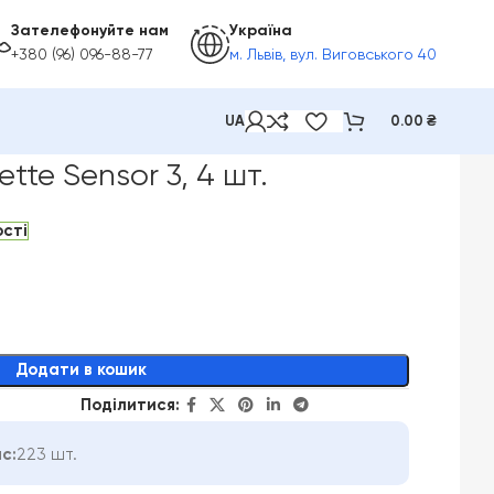
Зателефонуйте нам
Україна
+380 (96) 096-88-77
м. Львів, вул. Виговського 40
UA
0.00
₴
ette Sensor 3, 4 шт.
ості
Додати в кошик
Поділитися:
с:
223 шт.