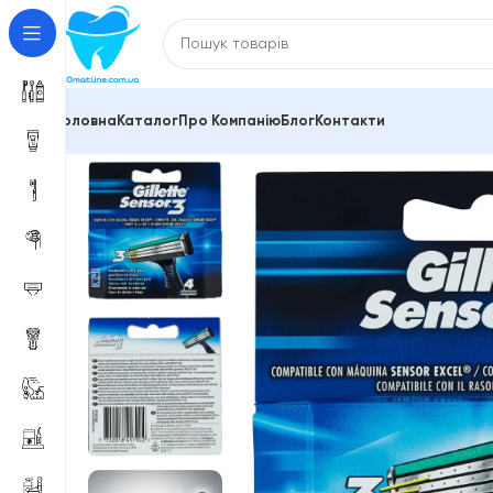
Головна
Каталог
Про Компанію
Блог
Контакти
Головна
Змінні касети Gillette, Philips, Schick, Venus