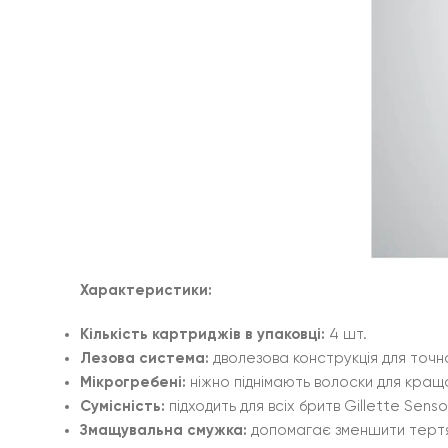
Характеристики:
Кількість картриджів в упаковці:
4 шт.
Лезова система:
дволезова конструкція для точн
Мікрогребені:
ніжно піднімають волоски для кращ
Сумісність:
підходить для всіх бритв Gillette Senso
Змащувальна смужка:
допомагає зменшити тертя 