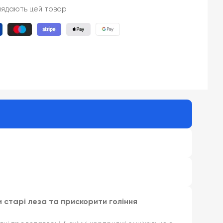
лядають цей товар
ти старі леза та прискорити гоління