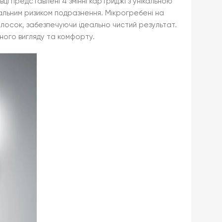
ці представлені 4 змінні картриджі з унікальною
льним ризиком подразнення. Мікрогребені на
олосок, забезпечуючи ідеально чистий результат.
нного вигляду та комфорту.