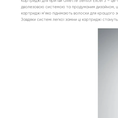
Картриджі для бритви Gillette Sensor Excel 3 – це
дволезовою системою та продуманим дизайном, що
картриджі м’яко піднімають волоски для кращого з
Завдяки системі легкої заміни ці картриджі стануть