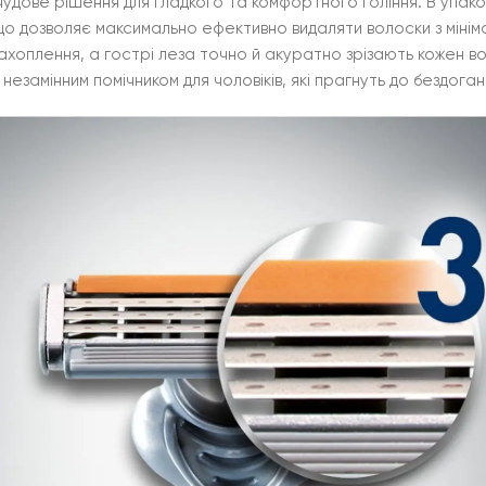
 чудове рішення для гладкого та комфортного гоління. В упаков
 дозволяє максимально ефективно видаляти волоски з мініма
ахоплення, а гострі леза точно й акуратно зрізають кожен в
 незамінним помічником для чоловіків, які прагнуть до бездога