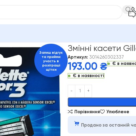
Чоловічі
Змінні касети Gillette Sensor 3, 4 шт.
Змінні касети Gill
Залиш відгук
Артикул:
3014260302337
та прийми
участь в
Є в наявн
193.00
₴
розіграші
щітки
Є в наявності
Alternative:
Порівняння
Улюблене
Продано за останній ча