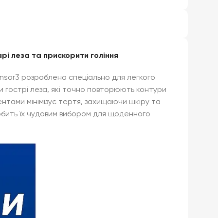
арі леза та прискорити гоління
ensor3 розроблена спеціально для легкого
ри гострі леза, які точно повторюють контури
нтами мінімізує тертя, захищаючи шкіру та
 робить їх чудовим вибором для щоденного