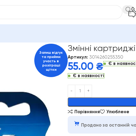
Чоловічі
Змінні картриджі Gillette Sensor3 1шт
Змінні картриджі 
Залиш відгук
Артикул:
3014260255350
та прийми
участь в
Є в наявнос
55.00
₴
розіграші
щітки
Є в наявності
Alternative:
Порівняння
Улюблене
Продано за останній ча