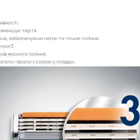
ивності.
 зменшує тертя.
чя, забезпечуючи легке та точне гоління.
ensor3.
ів якісного гоління.
гати і брати з собою у поїздки.