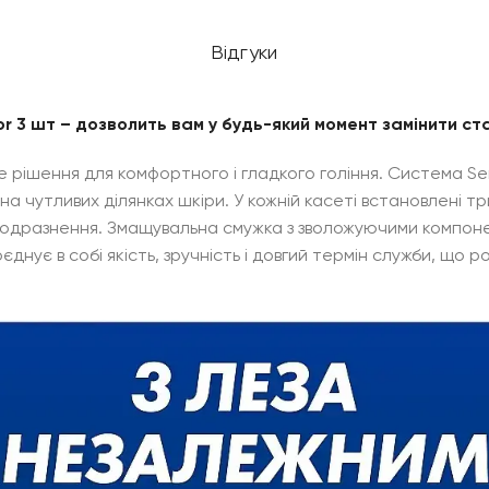
Відгуки
sor 3 шт – дозволить вам у будь-який момент замінити ст
не рішення для комфортного і гладкого гоління. Система S
на чутливих ділянках шкіри. У кожній касеті встановлені т
 подразнення. Змащувальна смужка з зволожуючими компоне
оєднує в собі якість, зручність і довгий термін служби, що