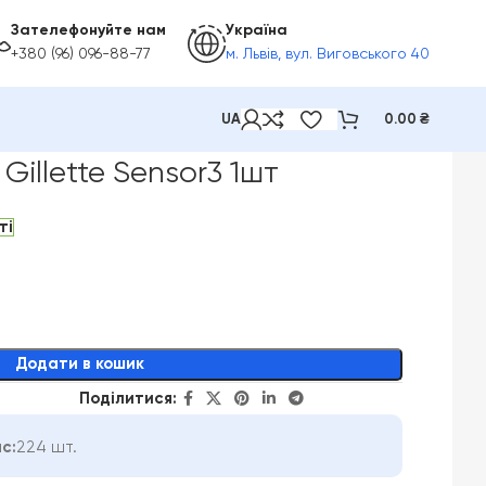
Зателефонуйте нам
Україна
+380 (96) 096-88-77
м. Львів, вул. Виговського 40
UA
0.00
₴
Gillette Sensor3 1шт
ті
Додати в кошик
Поділитися:
с:
224 шт.