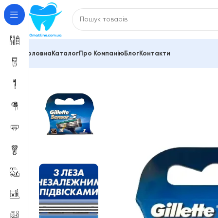
Головна
Каталог
Про Компанію
Блог
Контакти
Головна
Змінні касети Gillette, Philips, Schick, Venus