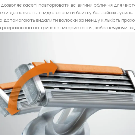
дозволяє касеті повторювати всі вигини обличчя для чист
сети дозволяють швидко оновити бритву без зайвих зусиль.
а допомагають видалити волоски за меншу кількість проход
розрахована на тривале використання, забезпечуючи відмін