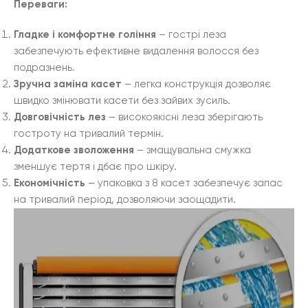
Переваги:
Гладке і комфортне гоління
– гострі леза
забезпечують ефективне видалення волосся без
подразнень.
Зручна заміна касет
– легка конструкція дозволяє
швидко змінювати касети без зайвих зусиль.
Довговічність лез
– високоякісні леза зберігають
гостроту на тривалий термін.
Додаткове зволоження
– змащувальна смужка
зменшує тертя і дбає про шкіру.
Економічність
– упаковка з 8 касет забезпечує запас
на тривалий період, дозволяючи заощадити.