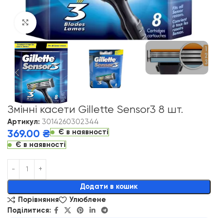
Click to enlarge
Змінні касети Gillette Sensor3 8 шт.
Артикул:
3014260302344
Є в наявності
369.00
₴
Є в наявності
Alternative:
Додати в кошик
Порівняння
Улюблене
Поділитися: