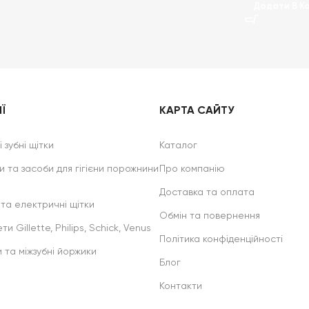
Додати В К
Ї
КАРТА САЙТУ
 зубні щітки
Каталог
и та засоби для гігієни порожнини
Про компанію
Доставка та оплата
 та електричні щітки
Обмін та повернення
ти Gillette, Philips, Schick, Venus
Політика конфіденційності
и та міжзубні йоржики
Блог
Контакти