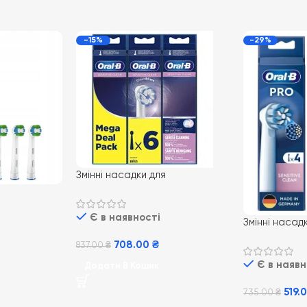
-15%
-29%
Змінні насадки для
електричної зубної щітки Oral-
B EB60 Sensi Ultrathin 6 шт
ї щітки Oral-
Є в наявності
Clean 4 шт
Змінні насад
електричної 
708.00
₴
837.00
₴
B EB60RX PRO
Є в наявн
4 шт
Додати В Кошик
519.
735.00
₴