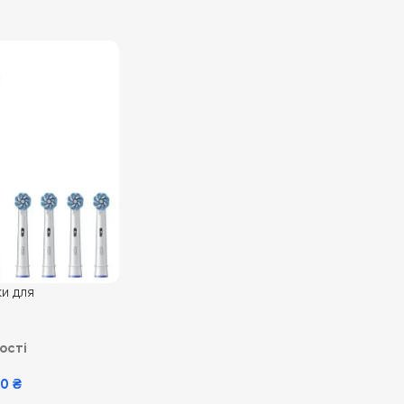
ки для
зубної щітки Oral-
 Sensitive Clean
ості
00
₴