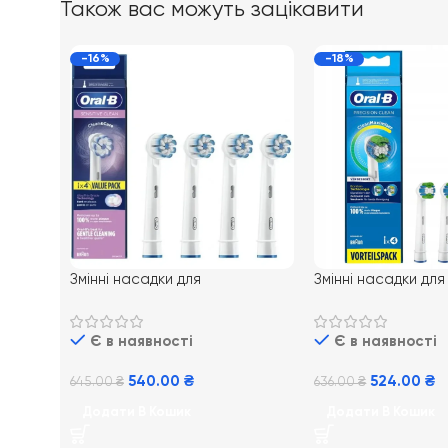
Також вас можуть зацікавити
-16%
-18%
Змінні насадки для
Змінні насадки для
електричної зубної щітки Oral-
електричної зубно
B Sensitive Clean 4 шт
B EB20 Precision 
Є в наявності
Є в наявності
540.00
₴
524.00
₴
645.00
₴
636.00
₴
Додати В Кошик
Додати В Кошик