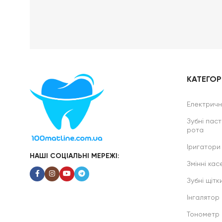
КАТЕГОРІ
Електричні
Зубні паст
рота
Іригатори
НАШІ СОЦІАЛЬНІ МЕРЕЖІ:
Змінні касе
Зубні щітк
Інгалятор
Тонометр