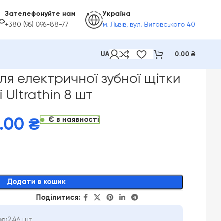
Зателефонуйте нам
Україна
+380 (96) 096-88-77
м. Львів, вул. Виговського 40
UA
0.00
₴
nsi Ultrathin 8 шт
ля електричної зубної щітки
 Ultrathin 8 шт
Є в наявності
.00
₴
Додати в кошик
Поділитися:
с:
246 шт.