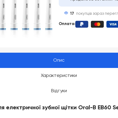
17
покупців зараз перег
Оплата
:
Опис
Характеристики
Відгуки
я електричної зубної щітки Oral-B EB60 Sen