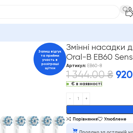
L-B
Змінні насадки для електричної зубної щітки Oral-B EB60 Se
Змінні насадки д
Залиш відгук
Oral-B EB60 Sensi
та прийми
участь в
розіграші
Артикул:
EB60-8
щітки
1 344.00
₴
920
Є в наявності
Alternative:
Порівняння
Улюблене
Продано за останній ча