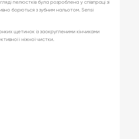
гляді пелюстків була розроблена у співпраці зі
тивно борються з зубним нальотом. Sensi
тонких щетинок із заокругленими кінчиками
ктивної і ніжної чистки.