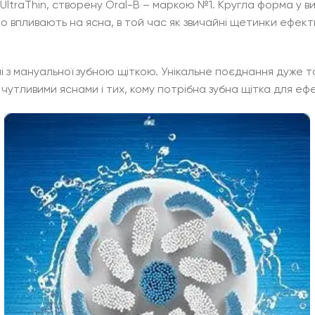
UltraThin, створену Oral-B – маркою №1. Кругла форма у ви
жно впливають на ясна, в той час як звичайні щетинки ефек
ні з мануальної зубною щіткою. Унікальне поєднання дуже 
з чутливими яснами і тих, кому потрібна зубна щітка для ефе