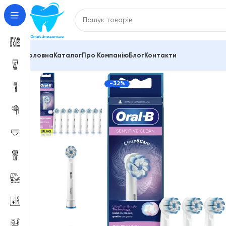
Головна
Каталог
Про Компанію
Блог
Контакти
Головна
Насадки для зубної щітки, іригатора
ORA
-32%