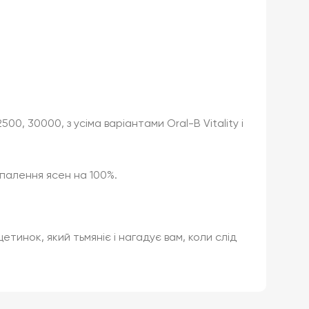
00, 30000, з усіма варіантами Oral-B Vitality і
апалення ясен на 100%.
тинок, який тьмяніє і нагадує вам, коли слід