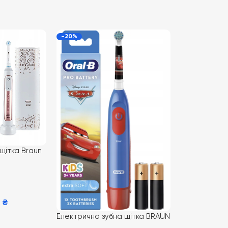
-20%
щітка Braun
20000 Rose
0
₴
Електрична зубна щітка BRAUN
Oral-b DB5 Тачки (Cars)