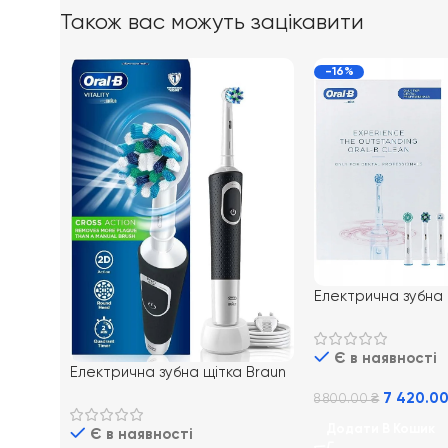
Також вас можуть зацікавити
-16%
Електрична зубна 
Oral-B Genius X 
Gold + Etui USB
Є в наявності
Електрична зубна щітка Braun
Oral-B Vitality 100 Cross
7 420.0
8 800.00
₴
Action Black
Додати В Кошик
Є в наявності