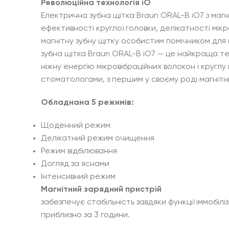
Революційна технологія iO
Електрична зубна щітка Braun ORAL-B iO7 з маг
ефективності круглої головки, делікатності мікр
магнітну зубну щітку особистим помічником для
зубна щітка Braun ORAL-B iO7 — це найкраща те
ніжну енергію мікровібраційних волокон і круглу 
стоматологами, з першим у своєму роді магніт
Обладнана 5 режимів:
Щоденний режим
Делікатний режим очищення
Режим відбілювання
Догляд за яснами
Інтенсивний режим
Магнітний зарядний пристрій
забезпечує стабільність завдяки функції іммобіл
приблизно за 3 години.