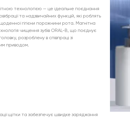
нітною технологією — це ідеальне поєднання
овібрації та надзвичайних функцій, які роблять
 щоденної гігієни порожнини рота. Магнітна
хнологія чищення зубів ORAL-B, що поєднує
головку, розроблену в співпраці зі
ним приводом.
ізації щітки та забезпечує швидке заряджання