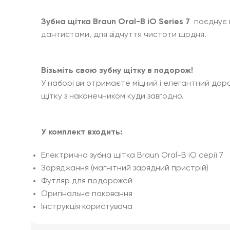
Зубна щітка Braun Oral-B iO Series 7
поєднує в
дантистами, для відчуття чистоти щодня.
Візьміть свою зубну щітку в подорож!
У наборі ви отримаєте міцний і елегантний доро
щітку з наконечником куди завгодно.
У комплект входить:
Електрична зубна щітка Braun Oral-B iO серії 7
Заряджання (магнітний зарядний пристрій)
Футляр для подорожей
Оригінальне паковання
Інструкція користувача