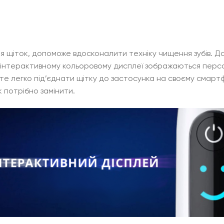
ія щіток, допоможе вдосконалити техніку чищення зубів.
. На інтерактивному кольоровому дисплеї зображаються пе
е легко під’єднати щітку до застосунка на своєму смартф
 потрібно замінити.