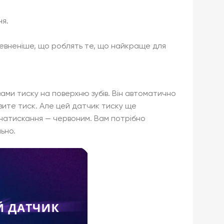
ня.
певненіше, що роблять те, що найкраще для
ами тиску на поверхню зубів. Він автоматично
изите тиск. Але цей датчик тиску ще
о натискання — червоним. Вам потрібно
ьно.