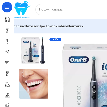
Головна
Каталог
Про Компанію
Блог
Контакти
Головна
Електричні зубні щітки
Для дорослих
Елек
-2%