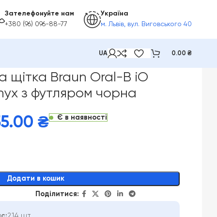
Зателефонуйте нам
Україна
+380 (96) 096-88-77
м. Львів, вул. Виговського 40
UA
0.00
₴
утляром чорна
 щітка Braun Oral-B iO
Onyx з футляром чорна
Є в наявності
55.00
₴
Додати в кошик
Поділитися:
с:
214 шт.