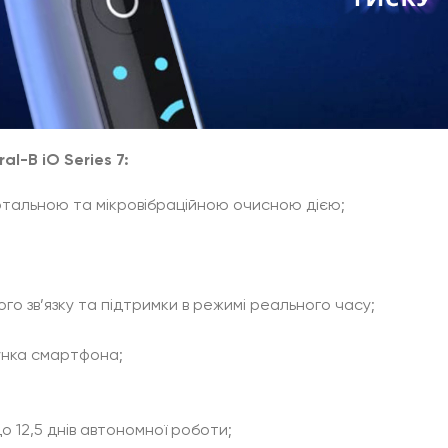
l-B iO Series 7:
ртальною та мікровібраційною очисною дією;
о зв’язку та підтримки в режимі реального часу;
сунка смартфона;
 12,5 днів автономної роботи;