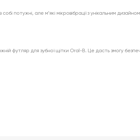
 собі потужні, але м’які мікровібрації з унікальним дизайн
жній футляр для зубної щітки Oral-B. Це дасть змогу безпе