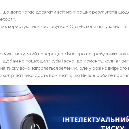
ів, що допомагає досягати всіх найкращих результатів щод
uetooth.
 що, користуючись застосунком Oral-B, вони почувалися в
датчик тиску, який попереджає Вас про потребу зниження в
 щоб ви не пошкодили зуби і ясна, до моменту, коли ви зн
вня тиску воно загоряється зеленим, але у разі надмірног
а колір датчика дасть Вам знати, що Ви все робите правил