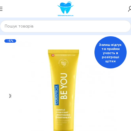
Зубні пасти та засоби для гігієни порожнини рота
Curaprox
-5%
Залиш відгук
та прийми
участь в
розіграші
щітки