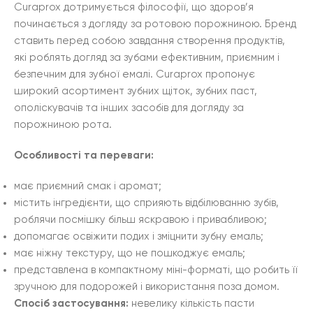
Curaprox дотримується філософії, що здоров’я
починається з догляду за ротовою порожниною. Бренд
ставить перед собою завдання створення продуктів,
які роблять догляд за зубами ефективним, приємним і
безпечним для зубної емалі. Curaprox пропонує
широкий асортимент зубних щіток, зубних паст,
ополіскувачів та інших засобів для догляду за
порожниною рота.
Особливості та переваги:
має приємний смак і аромат;
містить інгредієнти, що сприяють відбілюванню зубів,
роблячи посмішку більш яскравою і привабливою;
допомагає освіжити подих і зміцнити зубну емаль;
має ніжну текстуру, що не пошкоджує емаль;
представлена в компактному міні-форматі, що робить її
зручною для подорожей і використання поза домом.
Спосіб застосування:
невелику кількість пасти