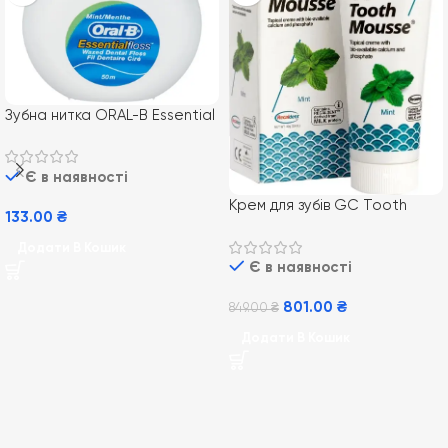
Зубна нитка ORAL-B Essential
Floss, 50 м
Є в наявності
Крем для зубiв GC Tooth
133.00
₴
Mousse 35 мл, М`ята
Додати В Кошик
Є в наявності
801.00
₴
849.00
₴
Додати В Кошик