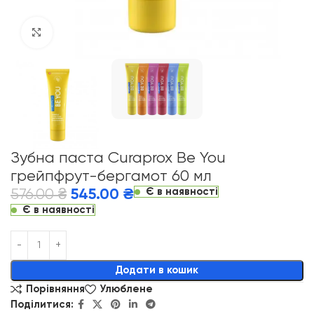
Click to enlarge
Зубна паста Curaprox Be You
грейпфрут-бергамот 60 мл
Є в наявності
576.00
₴
545.00
₴
Є в наявності
Alternative:
Додати в кошик
Порівняння
Улюблене
Поділитися: