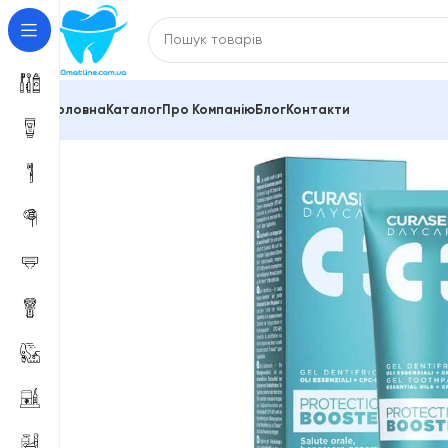
Головна
Каталог
Про Компанію
Блог
Контакти
Головна
Зубні пасти та засоби для гігієни порожн