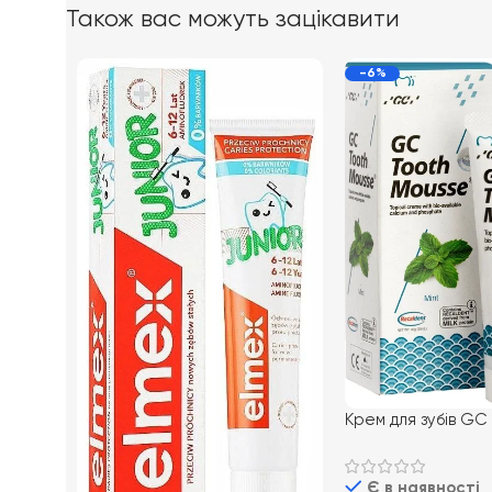
Також вас можуть зацікавити
-6%
Крем для зубiв GC
Mousse 35 мл, М`я
Є в наявності