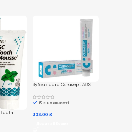
Зубна паста Curasept ADS
705, 75 мл
Є в наявності
 Tooth
303.00
₴
та
Додати В Кошик