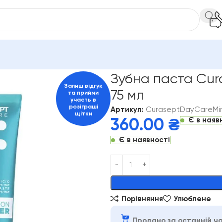
ини рота
Curaprox
Зубна паста Curasept Daycare Frozen Mint
Зубна паста Cura
Залиш відгук
75 мл
та прийми
участь в
розіграші
Артикул:
CuraseptDayCareMi
щітки
Є в наяв
360.00
₴
Є в наявності
Alternative:
Порівняння
Улюблене
Продано за останній ча