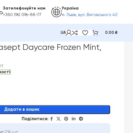
Зателефонуйте нам
Україна
+380 (96) 096-88-77
м. Львів, вул. Виговського 40
UA
0.00
₴
, 75 мл
sept Daycare Frozen Mint,
nt
ності
Додати в кошик
Поділитися:
с:
216 шт.