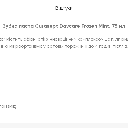
Відгуки
Зубна паста Curasept Daycare Frozen Mint, 75 мл
r містить ефірні олії з інноваційним комплексом цетилпір
нню мікроорганізмів у ротовій порожнині до 4 годин після 
анізмів;