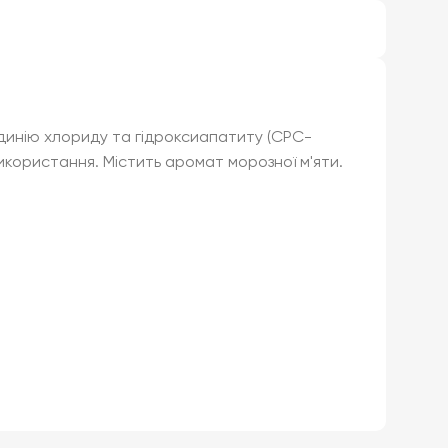
идинію хлориду та гідроксиапатиту (CPC-
використання. Містить аромат морозної м'яти.