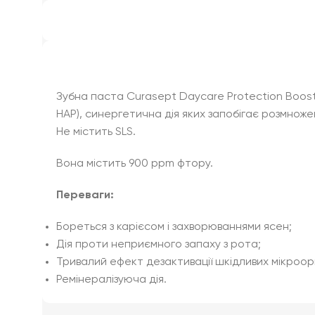
Зубна паста Curasept Daycare Protection Booste
HAP), синергетична дія яких запобігає розмноже
Не містить SLS.
Вона містить 900 ppm фтору.
Переваги:
Бореться з карієсом і захворюваннями ясен;
Дія проти неприємного запаху з рота;
Тривалий ефект дезактивації шкідливих мікроорг
Ремінералізуюча дія.