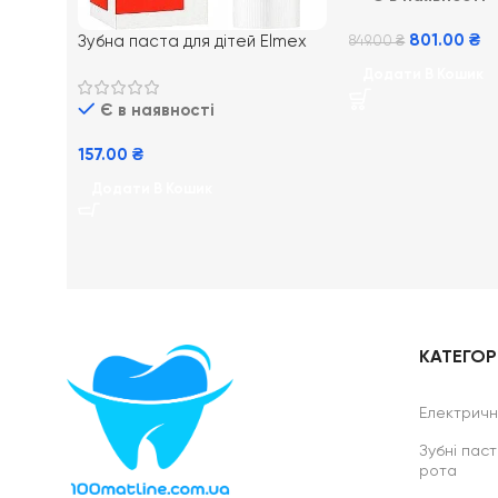
801.00
₴
Зубна паста для дітей Elmex
849.00
₴
Junior від 7-12 років, 75 мл
Додати В Кошик
Є в наявності
157.00
₴
Додати В Кошик
КАТЕГОРІ
Електричні
Зубні паст
рота