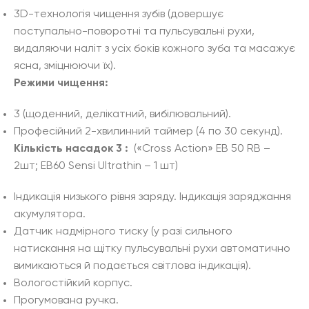
3D-технологія чищення зубів (довершує
поступально-поворотні та пульсувальні рухи,
видаляючи наліт з усіх боків кожного зуба та масажує
ясна, зміцнюючи їх).
Режими чищення:
3 (щоденний, делікатний, вибілювальний).
Професійний 2-хвилинний таймер (4 по 30 секунд).
Кількість насадок 3 :
(«Cross Action» EB 50 RB –
2шт; EB60 Sensi Ultrathin – 1 шт)
Індикація низького рівня заряду. Індикація заряджання
акумулятора.
Датчик надмірного тиску (у разі сильного
натискання на щітку пульсувальні рухи автоматично
вимикаються й подається світлова індикація).
Вологостійкий корпус.
Прогумована ручка.