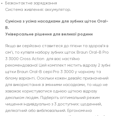
Безконтактне заряджання
Система живлення: аккумулятор.
Сумісна з усіма насадками для зубних щіток Oral-
B.
Універсальне рішення для великої родини
Якщо ви серйозно ставитеся до гігієни та здоров’я в
сім’ї, то купівля набору зубних щіток Braun Oral-B Pro
3 3000 Cross Action для вас настійно
рекомендована! Цей комплект містить відразу 2 зубні
щітки Braun Oral-B серії Pro 3 3000 у чорному та
білому варіанті. Оскільки кожен девайс призначений
для використання зі змінними насадками, то ніщо не
заважає користуватися однією щіткою відразу
декільком людям. Підберіть оптимальний режим
чищення індивідуально з 3 доступних: щоденний,
делікатний або вибілювальний. Ергономічна