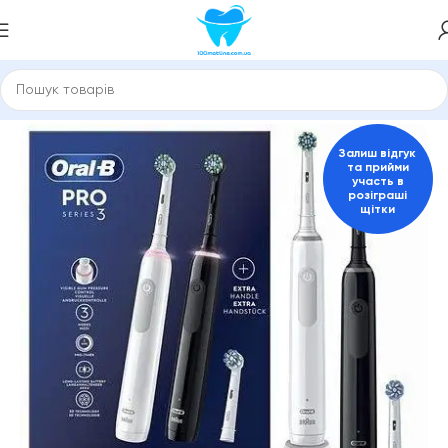
Головна
Електричні зубні щітки
Для дорослих
Залиш відгук
та прийми
участь в
розіграші
щітки