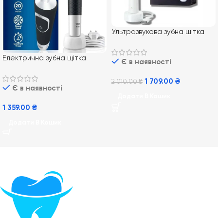
Ультразвукова зубна щітка
Philips PRO Sonicare 2100
Daily Clean HX3651/13
Електрична зубна щітка
Є в наявності
Braun Oral-B Vitality 100
Cross Action Black
1 709.00
₴
2 010.00
₴
Є в наявності
Додати В Кошик
1 359.00
₴
Додати В Кошик