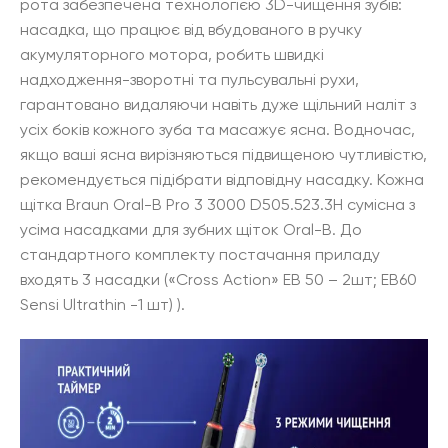
рота забезпечена технологією 3D-чищення зубів:
насадка, що працює від вбудованого в ручку
акумуляторного мотора, робить швидкі
надходження-зворотні та пульсувальні рухи,
гарантовано видаляючи навіть дуже щільний наліт з
усіх боків кожного зуба та масажує ясна. Водночас,
якщо ваші ясна вирізняються підвищеною чутливістю,
рекомендується підібрати відповідну насадку. Кожна
щітка Braun Oral-B Pro 3 3000 D505.523.3H сумісна з
усіма насадками для зубних щіток Oral-B. До
стандартного комплекту постачання приладу
входять 3 насадки («Cross Action» EB 50 – 2шт; EB60
Sensi Ultrathin -1 шт) ).