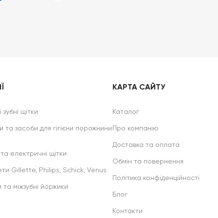
Ї
КАРТА САЙТУ
 зубні щітки
Каталог
и та засоби для гігієни порожнини
Про компанію
Доставка та оплата
 та електричні щітки
Обмін та повернення
ти Gillette, Philips, Schick, Venus
Політика конфіденційності
и та міжзубні йоржики
Блог
Контакти