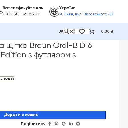
Зателефонуйте нам
Україна
+380 (96) 096-88-77
м. Львів, вул. Виговського 40
UA
0.00
₴
 з футляром з візерунком
 щітка Braun Oral-B D16
Edition з футляром з
явності
Додати в кошик
Поділитися: