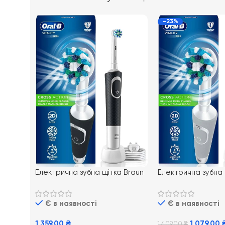
-23%
Електрична зубна щітка Braun
Електрична зубна 
Oral-B Vitality 100 Cross
Oral-B Vitality 10
Action Black
CrossAction
Є в наявності
Є в наявності
1 359.00
₴
1 079.00
1 409.00
₴