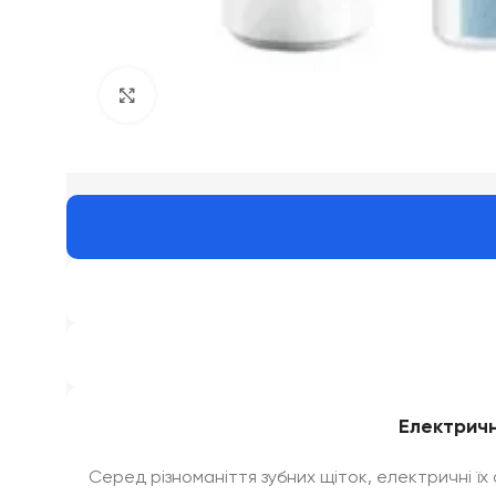
Click to enlarge
Електричн
Серед різноманіття зубних щіток, електричні їх