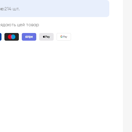
с:
214 шт.
лядають цей товар