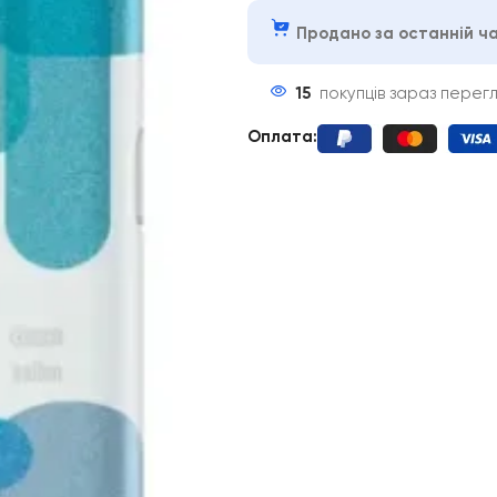
Продано за останній ча
15
покупців зараз перег
Оплата
: