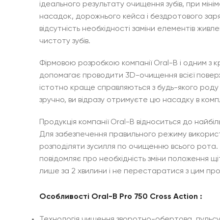
ідеального результату очищення зубів, при міні
насадок, дорожнього кейса і бездротового зар
відсутність необхідності заміни елементів живл
чистоту зубів.
Фірмовою розробкою компанії Oral-B і одним з к
допомагає проводити 3D-очищення всієї поверхні
істотно краще справляються з будь-якого роду 
зручно, ви відразу отримуєте цю насадку в комп
Продукція компанії Oral-B відноситься до найб
Для забезпечення правильного режиму використа
розподіляти зусилля по очищенню всього рота. 
повідомляє про необхідність зміни положення щіт
лише за 2 хвилини і не перестаратися з цим пр
Особливості Oral-B Pro 750 Cross Action :
Технологія чищення зворотно-обертова, пульс