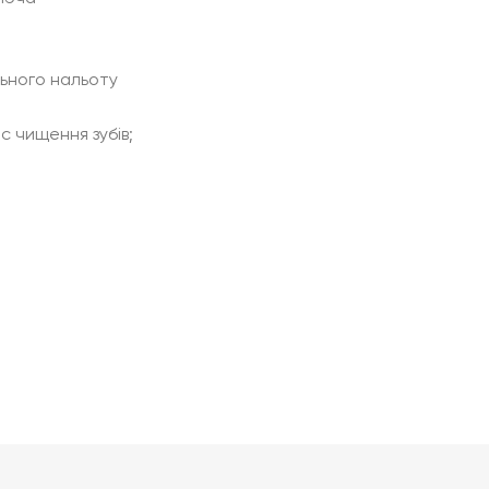
ьного нальоту
 чищення зубів;