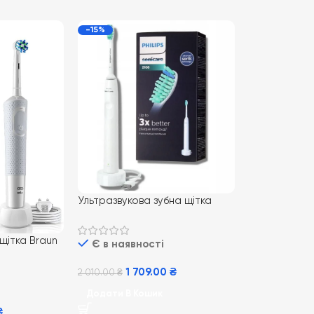
-15%
Ультразвукова зубна щітка
Philips PRO Sonicare 2100 Daily
Clean HX3651/13
щітка Braun
Є в наявності
0 White
1 709.00
₴
2 010.00
₴
Додати В Кошик
₴