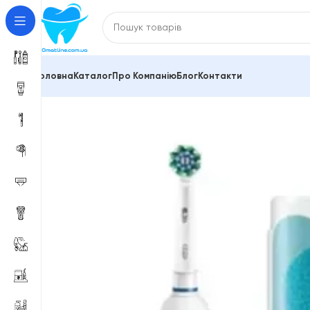
Головна
Каталог
Про Компанію
Блог
Контакти
Головна
Електричні зубні щітки
Для дорослих
Елек