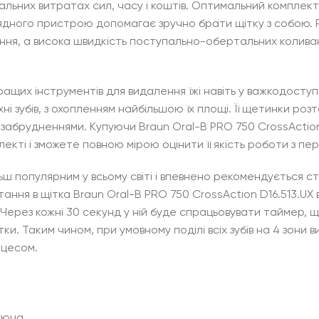
мальних витратах сил, часу і коштів. Оптимальний комплект
ядного пристрою допомагає зручно брати щітку з собою. 
ення, а висока швидкість поступально-обертальних коливан
ращих інструментів для видалення їжі навіть у важкодосту
 зубів, з охопленням найбільшою їх площі. Її щетинки розт
забрудненнями. Купуючи Braun Oral-B PRO 750 CrossAction 
лекті і зможете повною мірою оцінити її якість роботи з п
ільш популярним у всьому світі і впевнено рекомендується
ння в щітка Braun Oral-B PRO 750 CrossAction D16.513.UX 
Через кожні 30 секунд у ній буде спрацьовувати таймер, 
ки. Таким чином, при умовному поділі всіх зубів на 4 зони 
оцесом.
уюча