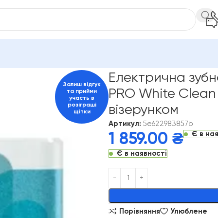
трична зубна щітка Braun Oral-B D16 PRO White Clean Edition
Електрична зубна
Залиш відгук
PRO White Clean 
та прийми
участь в
розіграші
візерунком
щітки
Артикул:
5e622983857b
Є в на
1 859.00
₴
Є в наявності
Alternative:
Порівняння
Улюблене