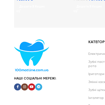
Додати В Кошик
Додати В Кошик
КАТЕГОРІ
Електричні
Зубні паст
рота
Іригатори
НАШІ СОЦІАЛЬНІ МЕРЕЖІ:
Змінні касе
Зубні щітк
Інгалятор