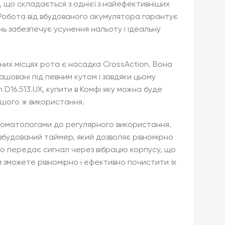
, що складається з однієї з найефективніших
Робота від вбудованого акумулятора гарантує
ь забезпечує усунення нальоту і ідеальну
пних місцях рота є насадка CrossAction. Вона
ашовані під певним кутом і завдяки цьому
D16.513.UX, купити в Комфі яку можна буде
ершого ж використання.
 стоматологами до регулярного використання.
вбудований таймер, який дозволяє рівномірно
що передає сигнал через вібрацію корпусу, що
ви зможете рівномірно і ефективно почистити їх