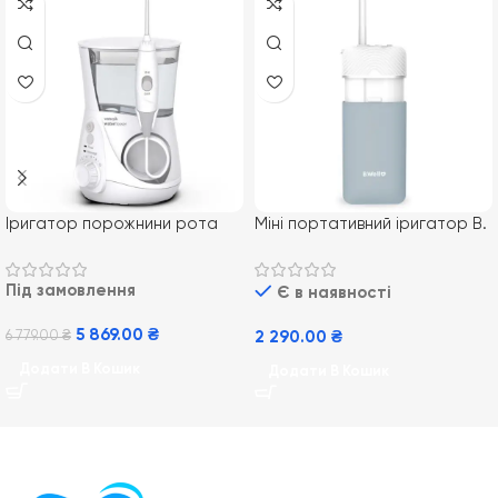
Іригатор порожнини рота
Міні портативний іригатор B.
Waterpik WP-670 Aquarius
Well PRO-913
Під замовлення
Є в наявності
5 869.00
₴
6 779.00
₴
2 290.00
₴
Додати В Кошик
Додати В Кошик