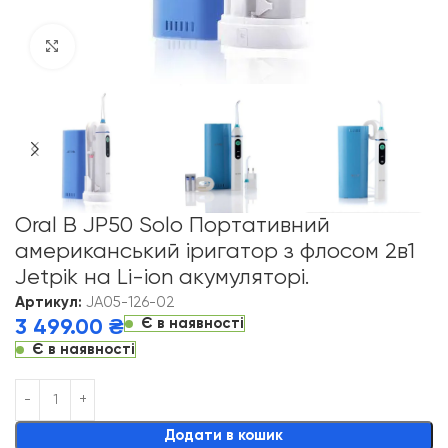
Click to enlarge
Oral B JP50 Solo Портативний
американський іригатор з флосом 2в1
Jetpik на Li-ion акумуляторі.
Артикул:
JA05-126-02
Є в наявності
3 499.00
₴
Є в наявності
Alternative:
Додати в кошик