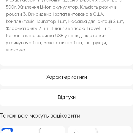
місяці, Габарити упаковки 12,5см х 24,5см х 7,5см, Вага
500г, Живлення Li-ion акумулятор, Кількість режимів
роботи 3, Винайдено і запатентовано в США.
Комплектація: Іригатор 1 шт, Насадка для іригації 2 шт,
Флос-катридж 2 шт, Шланг з кліпсою Travel 1 шт,
Безконтактна зарядка USB у вигляді підставки-
утримувача 1 шт, Бокс-склянка 1 шт, інструкція,
упаковка.
Характеристики
Відгуки
Також вас можуть зацікавити
-13%