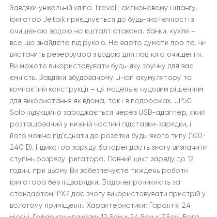
Завдяки унікальній кліпсі Trevel і силіконовому шлангу,
іригатор Jetpik приєднується до будь-якої ємності з
очищеною водою на кшталт стакана, банки, кухля –
все що знайдете під рукою. Не варто думати про те, чи
вистачить резервуара з водою для повного очищення.
Ви можете використовувати будь-яку зручну для вас
ємність. Завдяки вбудованому Li-ion акумулятору та
компактній конструкції – ця модель є чудовим рішенням
для використання як вдома, так і в подорожах. JP50
Solo індукційно заряджається через USB-адаптер, який
розташований у нижній частині підставки-зарядки, і
його можна під'єднати до розетки будь-якого типу (100-
240 В). Індикатор заряду батареї дасть змогу визначити
ступінь розряду іригатора. Повний цикл заряду до 12
годин, при цьому Ви забезпечуєте тиждень роботи
іригатора без підзарядки. Водонепроникність за
стандартом IPX7 дає змогу використовувати пристрій у
вологому приміщенні. Характеристики: Гарантія 24