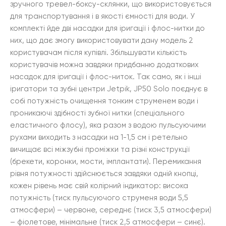
зручного тревел-боксу-склянки, що використовується
для транспортування і в якості ємності для води. У
комплекті йде дві насадки для іригації і флос-нитки до
них, що дає змогу використовувати дану модель 2
користувачам після купівлі. Збільшувати кількість
користувачів можна завдяки придбанню додаткових
насадок для іригації і флос-ниток. Так само, як і інші
іригатори та зубні центри Jetpik, JP50 Solo поєднує в
собі потужність очищення тонким струменем води і
проникаючі здібності зубної нитки (спеціального
еластичного флосу), яка разом з водою пульсуючими
рухами виходить з насадки на 1-1,5 см і ретельно
вичищає всі міжзубні проміжки та різні конструкції
(брекети, коронки, мости, імплантати). Перемикання
рівня потужності здійснюється завдяки одній кнопці,
кожен рівень має свій колірний індикатор: висока
потужність (тиск пульсуючого струменя води 5,5
атмосфери) – червоне, середнє (тиск 3,5 атмосфери)
– фіолетове, мінімальне (тиск 2,5 атмосфери – синє).