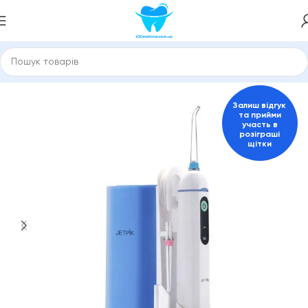
нарні і портативні
Іригатори та зубні стаціонарні центри
Залиш відгук
та прийми
участь в
розіграші
щітки