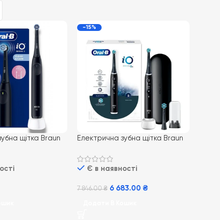
-15%
убна щітка Braun
Електрична зубна щітка Braun
ies 2 black
Oral-B iO Series 6N Black
ості
Є в наявності
6 683.00
₴
7 846.00
₴
ошик
Додати В Кошик