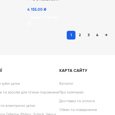
4 155.00
₴
Додати В Кошик
1
2
3
4
→
Ї
КАРТА САЙТУ
 зубні щітки
Каталог
и та засоби для гігієни порожнини
Про компанію
Доставка та оплата
 та електричні щітки
Обмін та повернення
ти Gillette, Philips, Schick, Venus