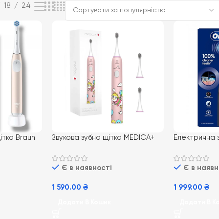
18
24
ітка Braun
Звукова зубна щітка MEDICA+
Електрична з
ink
KidsBrush 7.0 Blue Рожевий
Oral-B iO Ser
Є в наявності
Є в наявн
1 590.00
₴
1 999.00
₴
Додати В Кошик
Додати В К