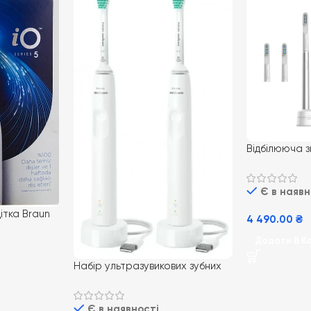
Відбілююча з
MEDICA+ LUX
Срібний
Є в наявн
ітка Braun
4 490.00
₴
White
Додати В К
Набір ультразувикових зубних
щіток Philips Sonicare 3100
White + White HX3675/13
Є в наявності