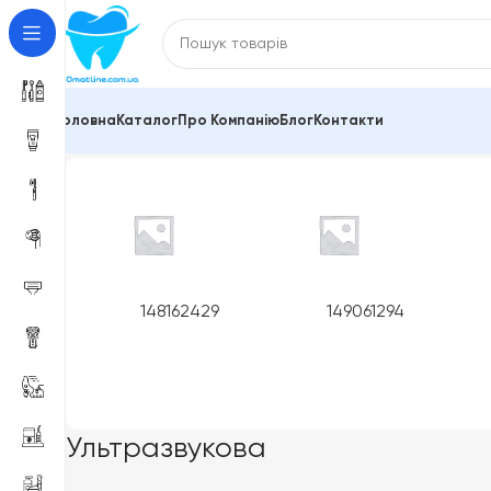
Головна
Каталог
Про Компанію
Блог
Контакти
Головна
Product Технологія чищення
Ультразвукова
148162429
149061294
Ультразвукова