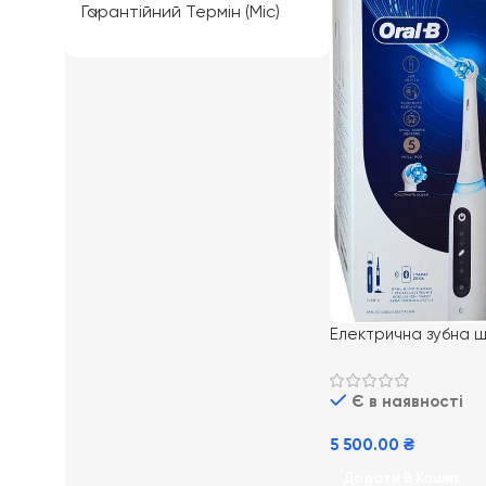
Гарантійний Термін (міс)
Електрична зубна щ
Oral-B iO Series 5 
Є в наявності
5 500.00
₴
Додати В Кошик