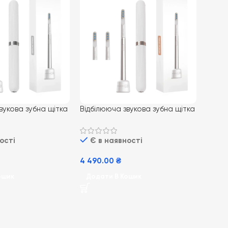
вукова зубна щітка
Відбілююча звукова зубна щітка
 10Х Portable Grey
MEDICA+ LUX 10Х Portable Grey
Рожеве золото
ості
Є в наявності
4 490.00
₴
ошик
Додати В Кошик