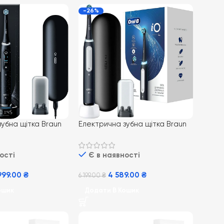
-26%
убна щітка Braun
Електрична зубна щітка Braun
ries 10 Cosmic
Oral-B iO Series 4 Matt Black з
дорожнім футляром
ості
Є в наявності
999.00
₴
4 589.00
₴
6 199.00
₴
ошик
Додати В Кошик