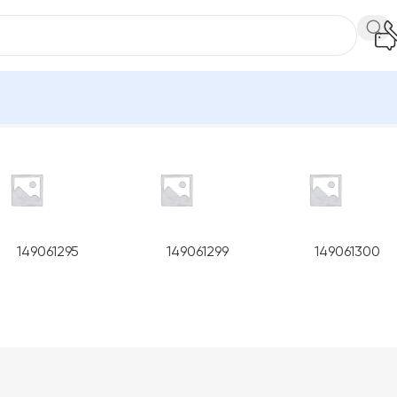
Показано 1–12 із 44
149061295
149061299
149061300