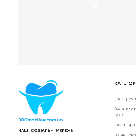
КАТЕГОРІ
Електричні
Зубні паст
рота
Іригатори
НАШІ СОЦІАЛЬНІ МЕРЕЖІ:
Змінні касе