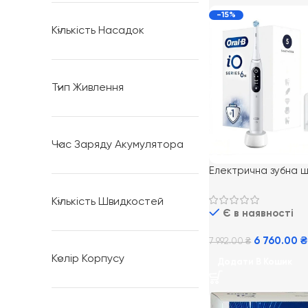
-15%
Кількість Насадок
Тип Живлення
Час Заряду Акумулятора
Електрична зубна щ
Oral-B iO Series 6 W
футляром
Кількість Швидкостей
Є в наявності
6 760.00
₴
7 992.00
₴
Колір Корпусу
Додати В Кошик