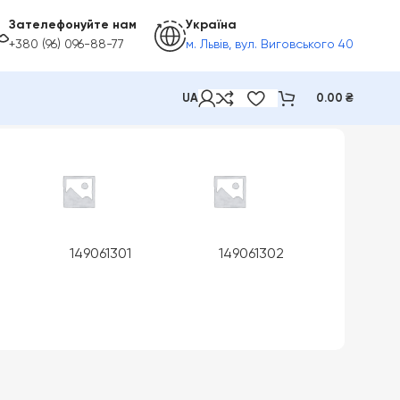
Зателефонуйте нам
Україна
+380 (96) 096-88-77
м. Львів, вул. Виговського 40
UA
0.00
₴
149061301
149061302
1490