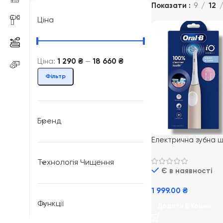
Показати
9
12
Ціна
Ціна:
1 290 ₴
—
18 660 ₴
Фільтр
Бренд
Електрична зубна щ
Oral-B iO Series 2 p
Технологія Чищення
Є в наявності
1 999.00
₴
Функції
Додати В Кошик