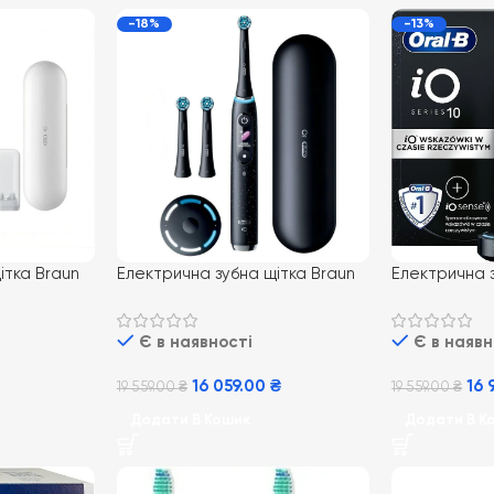
-18%
-13%
ітка Braun
Електрична зубна щітка Braun
Електрична з
hite з
Oral-B iO Series 10 Cosmic
Oral-B iO Se
Black з двома насадками
Black
Є в наявності
Є в наявн
16 059.00
₴
16 
19 559.00
₴
19 559.00
₴
Додати В Кошик
Додати В К