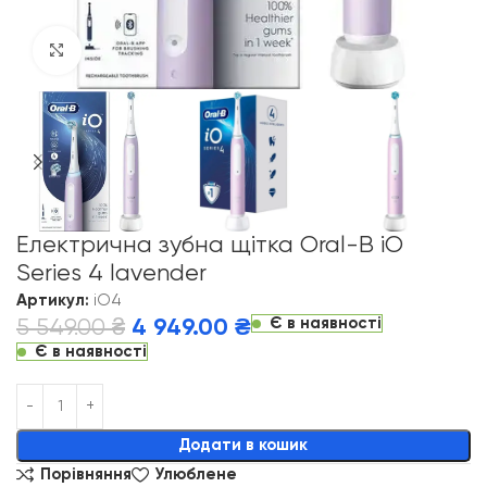
Click to enlarge
Електрична зубна щітка Oral-B iO
Series 4 lavender
Артикул:
iO4
Є в наявності
5 549.00
₴
4 949.00
₴
Є в наявності
Alternative:
Додати в кошик
Порівняння
Улюблене