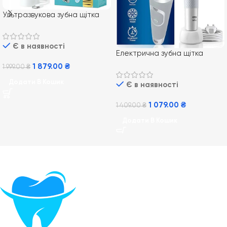
Ультразвукова зубна щітка
Philips Sonicare For Kids
HX3601/01
Є в наявності
Електрична зубна щітка
Braun Oral-B Vitality 100
1 879.00
₴
1 999.00
₴
White CrossAction
Додати В Кошик
Є в наявності
1 079.00
₴
1 409.00
₴
Додати В Кошик