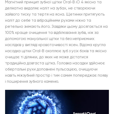
Магнітний принцип зубної щітки Oral-B iO 4 якісно та
делікатно видаляє наліт на зубах, не створюючи
зайвого тиску та тертя на ясна. Щетинки притягують
наліт до себе та вібраційними рухами ніжно та
ретельно знімають його. Завдяки цьому досягається на
100% краще очищення та відбілювання зубів, ніж за
допомогою мануальної щітки та без неприємних
наслідків у вигляді кровоточивості ясен. Відома кругла
насадка щітки Oral-B охоплює зуб з усіх боків та якісно
очищає ті ділянки, до яких не може дістатися
традиційна довгаста щітка. Головка насадки здійснює
обертальні рухи доповнені пульсацією, очищуючи
навіть міжзубний простір і тим самим попереджає появу
і поширення зубного каменю.