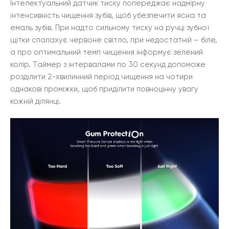
Інтелектуальний датчик тиску попереджає надмірну
інтенсивність чищення зубів, щоб убезпечити ясна та
емаль зубів. При надто сильному тиску на ручці зубної
щітки спалахує червоне світло, при недостатній – біле,
а про оптимальний темп чищення інформує зелений
колір. Таймер з інтервалами по 30 секунд допоможе
розділити 2-хвилинний період чищення на чотири
однакові проміжки, щоб приділити повноцінну увагу
кожній ділянці.