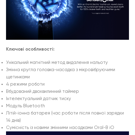
Ключові особливості:
Унікальний магнітний метод видалення нальоту
Змінна кругла головка-насадка з мікровібруючими
щетинками
4 режими роботи
Вбудований двохвилинний таймер
Інтелектуальний датчик тиску
Модуль Bluetooth
Літій-іонна батарея (час роботи після повної зарядки
14 днів)
Сумісність із новими змінними насадками Oral-B iO