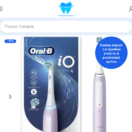
Головна
Електричні зубні щітки
-11%
Залиш відгук
та прийми
участь в
розіграші
щітки