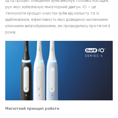
щітці процес очищення зубів виконує головка насадки,
рух якої забезпечує мініатюрний двигун. iO – це
технологія кращої очистки зубів від нальоту та їх
відбілювання, ефективність якої доведена численними
клінічними випробуваннями, які проводились протягом 6
років.
Магнітний принцип роботи