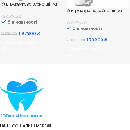
Ультразвукова зубна щітка
Philips Sonicare For Kids
Ультразвукова зубна щітка
HX3601/01
Philips PRO Sonicare 2100
Є в наявності
Daily Clean HX3651/13
Є в наявності
1 879.00
₴
1 999.00
₴
1 709.00
₴
2 010.00
₴
Додати В Кошик
Додати В Кошик
НАШІ СОЦІАЛЬНІ МЕРЕЖІ: