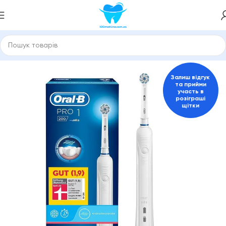
Головна
Електричні зубні щітки
Для дорослих
Залиш відгук
та прийми
участь в
розіграші
щітки