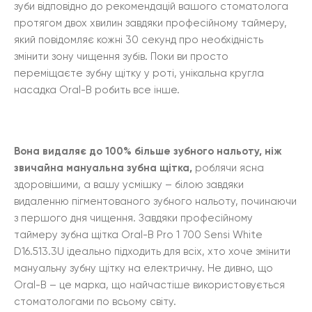
зуби відповідно до рекомендацій вашого стоматолога
протягом двох хвилин завдяки професійному таймеру,
який повідомляє кожні 30 секунд про необхідність
змінити зону чищення зубів. Поки ви просто
переміщаєте зубну щітку у роті, унікальна кругла
насадка Oral-B робить все інше.
Вона видаляє до 100% більше зубного нальоту, ніж
звичайна мануальна зубна щітка,
роблячи ясна
здоровішими, а вашу усмішку – білою завдяки
видаленню пігментованого зубного нальоту, починаючи
з першого дня чищення. Завдяки професійному
таймеру зубна щітка Oral-B Pro 1 700 Sensi White
D16.513.3U ідеально підходить для всіх, хто хоче змінити
мануальну зубну щітку на електричну. Не дивно, що
Oral-B – це марка, що найчастіше використовується
стоматологами по всьому світу.