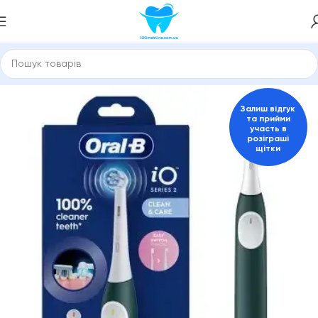
Головна
Електричні зубні щітки
Для дорослих
Залиш відгук
та прийми
участь в
розіграші
щітки