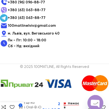
+380 (96) 096-88-77
+380 (63) 063-88-77
+380 (63) 063-88-77
100matlinelviv@gmail.com
м. Львів, вул. Виговського 40
Пн - Пт: 10:00 - 18:00
Сб - Нд: вихідний
© 2025 100MATLINE, All Rights Reserved
Електрична
зубна щітка
Немає
2
0
Braun Oral-B iO
в