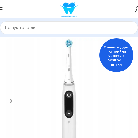
Головна
Електричні зубні щітки
Залиш відгук
та прийми
участь в
розіграші
щітки