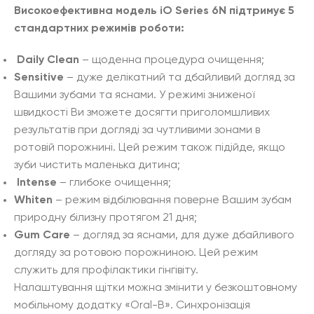
Високоефективна модель iO Series 6N підтримує 5
стандартних режимів роботи:
Daily Clean
– щоденна процедура очищення;
Sensitive
– дуже делікатний та дбайливий догляд за
Вашими зубами та яснами. У режимі зниженої
швидкості Ви зможете досягти приголомшливих
результатів при догляді за чутливими зонами в
ротовій порожнині. Цей режим також підійде, якщо
зуби чистить маленька дитина;
Intense
– глибоке очищення;
Whiten
– режим відбілювання поверне Вашим зубам
природну білизну протягом 21 дня;
Gum Care
– догляд за яснами, для дуже дбайливого
догляду за ротовою порожниною. Цей режим
служить для профілактики гінгівіту.
Налаштування щітки можна змінити у безкоштовному
мобільному додатку «Oral-B». Синхронізація