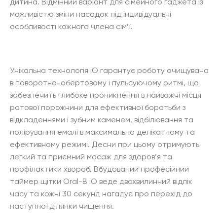
дитина. Відмінний варіант для сімейного гаджета із
можливістю зміни насадок під індивідуальні
особливості кожного члена сім’ї.
Унікальна технологія iO гарантує роботу очищувача
в поворотно-обертовому і пульсуючому ритмі, що
забезпечить глибоке проникнення в найважчі місця
ротової порожнини для ефективної боротьби з
відкладеннями і зубним каменем, відбілювання та
полірування емалі в максимально делікатному та
ефективному режимі. Десни при цьому отримують
легкий та приємний масаж для здоров’я та
профілактики хвороб. Вбудований професійний
таймер щітки Oral-B iO веде двохвилинний відлік
часу та кожні 30 секунд нагадує про перехід до
наступної ділянки чищення.